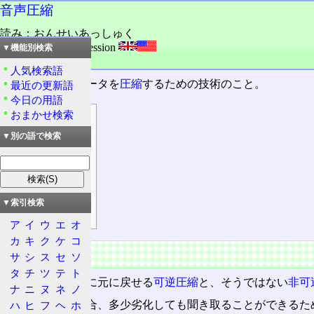
音声圧縮
読み：おんせいあっしゅく
外語：
voice compression
▼機能別検索
品詞：名詞
人気検索語
音声や音楽のデータを
圧縮
するための技術のこと。
最近の更新語
今日の用語
おまかせ検索
目次
概要
▼別の語で検索
特徴
性能競争
宗教論争
▼索引検索
主要技術
ア
イ
ウ
エ
オ
カ
キ
ク
ケ
コ
概要
サ
シ
ス
セ
ソ
タ
チ
ツ
テ
ト
圧縮には、完全に元に戻せる
可逆圧縮
と、そうではない
非可
ナ
ニ
ヌ
ネ
ノ
音声や音楽の場合、多少劣化しても聞き取ることができるた
ハ
ヒ
フ
ヘ
ホ