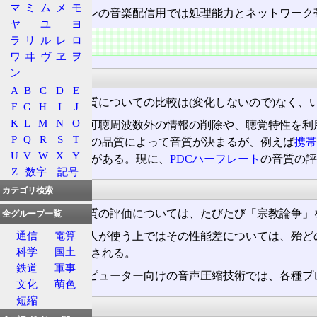
マ
ミ
ム
メ
モ
しかし、パソコンの音楽配信用では処理能力とネットワーク
ヤ
ユ
ヨ
特徴
ラ
リ
ル
レ
ロ
ワ
ヰ
ヴ
ヱ
ヲ
ン
性能競争
A
B
C
D
E
可逆圧縮では音質についての比較は(変化しないので)なく
F
G
H
I
J
K
L
M
N
O
非可逆圧縮は、可聴周波数外の情報の削除や、聴覚特性を利
P
Q
R
S
T
このアルゴリズムの品質によって音質が決まるが、例えば
携帯
U
V
W
X
Y
然な音になることがある。現に、
PDCハーフレート
の音質の評
Z
数字
記号
宗教論争
カテゴリ検索
非可逆圧縮の音質の評価については、たびたび「宗教論争」
全グループ一覧
通信
電算
もっとも、一般人が使う上ではその性能差については、殆ど
科学
国土
いかが一番に評価される。
鉄道
軍事
パーソナルコンピューター向けの音声圧縮技術では、各種プ
文化
萌色
短縮
主要技術