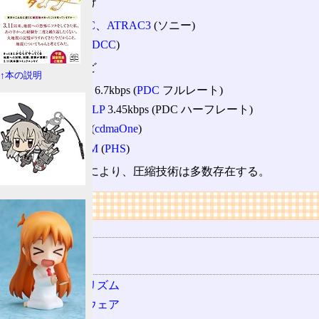
音響機器向け
ATRAC
、
ATRAC3
(ソニー)
PASC
(
DCC
)
携帯電話
など
↑本の説明
VSELP
6.7kbps (
PDC
フルレート)
PSI-CELP
3.45kbps (PDC ハーフレート)
EVRC
(
cdmaOne
)
ADPCM
(
PHS
)
用途や目的などにより、圧縮技術は多数存在する。
リンク
用語の所属
圧縮
関連する用語
圧縮アルゴリズム
圧縮ソフトウェア