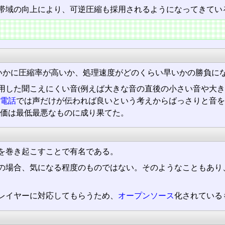
帯域の向上により、可逆圧縮も採用されるようになってきてい
、いかに圧縮率が高いか、処理速度がどのくらい早いかの勝負に
用した聞こえにくい音(例えば大きな音の直後の小さい音や大き
電話
では声だけが伝われば良いという考えからばっさりと音を
価は最低最悪なものに成り果てた。
を巻き起こすことで有名である。
の場合、気になる程度のものではない。そのようなこともあり
レイヤーに対応してもらうため、
オープンソース
化されている