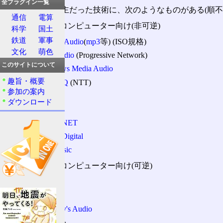
全プラグイン一覧
使われている、主だった技術に、次のようなものがある(順不
通信
電算
パーソナルコンピューター向け(非可逆)
科学
国土
鉄道
軍事
MPEG Audio
(
mp3
等) (ISO規格)
文化
萌色
RealAudio
(Progressive Network)
このサイトについて
Windows Media Audio
趣旨・概要
TwinVQ
(NTT)
参加の案内
Vorbis
ダウンロード
Speex
Dolby NET
Dolby Digital
a2b music
パーソナルコンピューター向け(可逆)
FLAC
TTA
Monkey's Audio