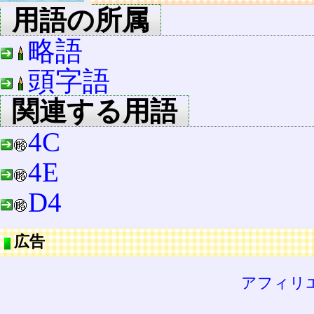
用語の所属
略語
頭字語
関連する用語
4C
4E
D4
広告
アフィリ