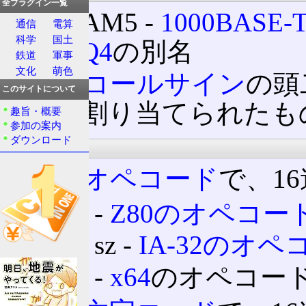
全プラグイン一覧
4D-PAM5 ‐
1000BASE-
通信
電算
科学
国土
8B/1Q4
の別名
鉄道
軍事
文化
萌色
4D ‐
コールサイン
の頭
このサイトについて
国
に割り当てられたも
趣旨・概要
参加の案内
ダウンロード
情報処理
4D ‐
オペコード
で、1
4D ‐
Z80のオペコー
4D sz ‐
IA-32のオペ
4D ‐
x64
のオペコー