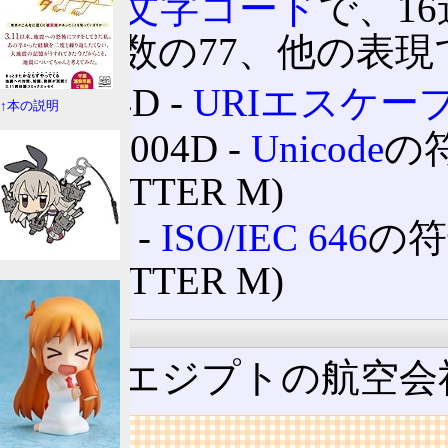
4D ‐
文字コード
で、1
10進数の77、他の表現で
%4D ‐
URIエスケー
↑本の説明
U+004D ‐
Unicode
の
LETTER M)
4D ‐
ISO/IEC 646
の符号
LETTER M)
運輸・交通
4D ‐ エジプトの航空会社 A
リンク