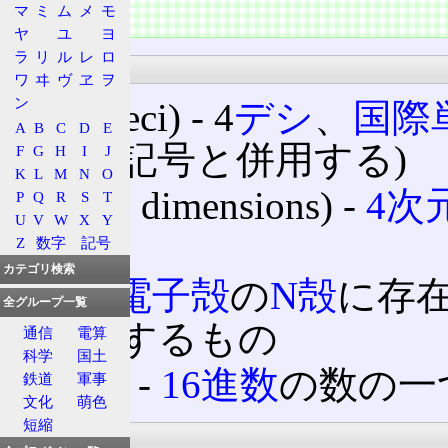
マ
ミ
ム
メ
モ
主な用途
ヤ
ユ
ヨ
ラ
リ
ル
レ
ロ
科学
ワ
ヰ
ヴ
ヱ
ヲ
ン
4d (deci) ‐ 4
デシ
、
国際
A
B
C
D
E
単位記号と併用する)
F
G
H
I
J
K
L
M
N
O
4D (4 dimensions) ‐
4次
P
Q
R
S
T
U
V
W
X
Y
デル
Z
数字
記号
カテゴリ検索
4d ‐
電子殻
の
N殻
に存
全グループ一覧
対応するもの
通信
電算
科学
国土
0x4D ‐
16進数
の数の一つ
鉄道
軍事
文化
萌色
短縮
通信