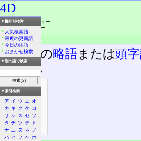
4D
読み：フォー・ディー
▼機能別検索
読み：よん・ディー
人気検索語
外語：
4D
最近の更新語
品詞：名詞
今日の用語
二文字の
略語
または
頭字
おまかせ検索
▼別の語で検索
ている。
目次
▼索引検索
主な用途
ア
イ
ウ
エ
オ
科学
カ
キ
ク
ケ
コ
通信
サ
シ
ス
セ
ソ
情報処理
タ
チ
ツ
テ
ト
運輸・交通
ナ
ニ
ヌ
ネ
ノ
ハ
ヒ
フ
ヘ
ホ