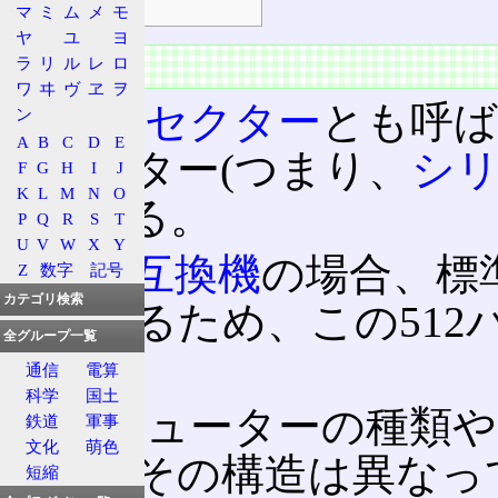
マ
ミ
ム
メ
モ
ヤ
ユ
ヨ
概要
ラ
リ
ル
レ
ロ
ワ
ヰ
ヴ
ヱ
ヲ
ブートセクター
とも呼ば
ン
A
B
C
D
E
頭セクター(つまり、
シ
F
G
H
I
J
K
L
M
N
O
1)にある。
P
Q
R
S
T
U
V
W
X
Y
PC/AT互換機
の場合、標
Z
数字
記号
カテゴリ検索
トであるため、この51
全グループ一覧
る。
通信
電算
科学
国土
コンピューターの種類や
鉄道
軍事
文化
萌色
より、その構造は異なっ
短縮