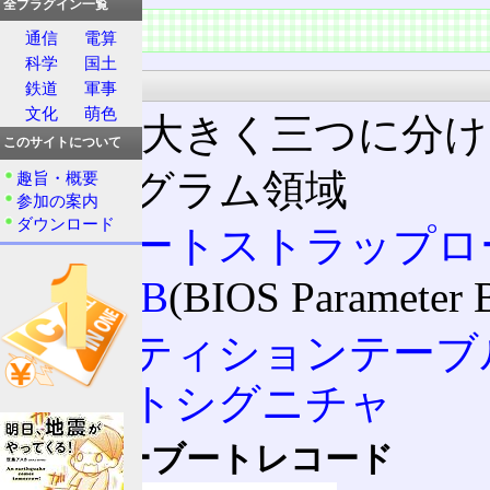
全プラグイン一覧
特徴
通信
電算
科学
国土
構造
鉄道
軍事
文化
萌色
領域は大きく三つに分け
このサイトについて
プログラム領域
趣旨・概要
参加の案内
ダウンロード
ブートストラップロ
BPB
(BIOS Parameter 
パーティションテーブ
ブートシグニチャ
マスターブートレコード