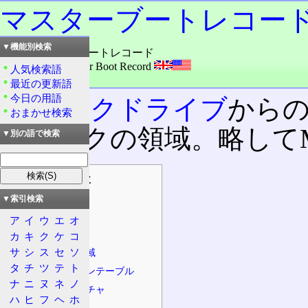
マスターブートレコー
▼機能別検索
読み：マスターブートレコード
外語：
MBR: Master Boot Record
人気検索語
品詞：名詞
最近の更新語
今日の用語
ディスクドライブ
から
おまかせ検索
ディスクの領域。略して
▼別の語で検索
目次
概要
▼索引検索
特徴
ア
イ
ウ
エ
オ
構造
カ
キ
ク
ケ
コ
サ
シ
ス
セ
ソ
プログラム領域
タ
チ
ツ
テ
ト
パーティションテーブル
ナ
ニ
ヌ
ネ
ノ
ブートシグニチャ
ハ
ヒ
フ
ヘ
ホ
起動時