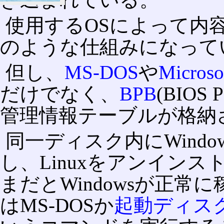
使用するOSによって内
のような仕組みになって
但し、
MS-DOS
や
Microso
だけでなく、
BPB
(BIOS 
管理情報テーブルが格納
同一ディスク内にWindo
し、Linuxをアンイン
まだとWindowsが正
はMS-DOSか
起動ディス