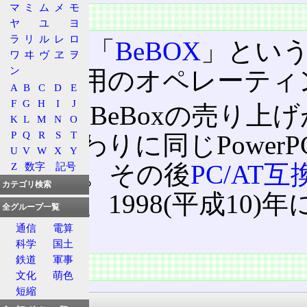
マ
ミ
ム
メ
モ
概要
ヤ
ユ
ヨ
ラ
リ
ル
レ
ロ
元々は「
BeBOX
」とい
ワ
ヰ
ヴ
ヱ
ヲ
ン
ーター用のオペレーティ
A
B
C
D
E
F
G
H
I
J
しかしBeBoxの売り上
K
L
M
N
O
P
Q
R
S
T
止、代わりに同じPower
U
V
W
X
Y
された。その後
PC/AT互
Z
数字
記号
カテゴリ検索
売され、1998(平成10
全グループ一覧
る。
通信
電算
科学
国土
鉄道
軍事
特徴
文化
萌色
短縮
GUIなど