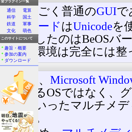
全プラグイン一覧
操作はごく普通の
GUI
で
通信
電算
科学
国土
文字コード
は
Unicode
を
鉄道
軍事
文化
萌色
に対応したのはBeOSバ
このサイトについて
日本語環境は完全には整
趣旨・概要
参加の案内
ダウンロード
用途
これは、
Microsoft Windo
対応するOSではなく、
ビーといったマルチメデ
である。