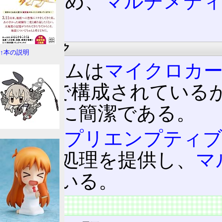
このため、
マルチメデ
ある。
マルチタスク
↑本の説明
システムは
マイクロカ
(部品)で構成されている
は非常に簡潔である。
完全な
プリエンプティ
レッド
処理を提供し、
マ
応している。
互換OS