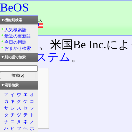
BeOS
読み：ビーオウエス
▼機能別検索
外語：
BeOS
人気検索語
品詞：商品名
最近の更新語
かつて、米国Be Inc.
今日の用語
おまかせ検索
ングシステム
。
▼別の語で検索
目次
概要
▼索引検索
特徴
ア
イ
ウ
エ
オ
GUIなど
カ
キ
ク
ケ
コ
用途
サ
シ
ス
セ
ソ
マルチタスク
タ
チ
ツ
テ
ト
ナ
ニ
ヌ
ネ
ノ
互換OS
ハ
ヒ
フ
ヘ
ホ