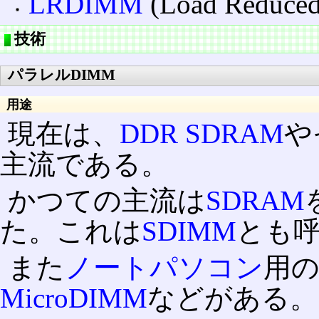
LRDIMM
(Load Reduce
技術
パラレルDIMM
用途
現在は、
DDR SDRAM
や
主流である。
かつての主流は
SDRAM
た。これは
SDIMM
とも
また
ノートパソコン
用
MicroDIMM
などがある。