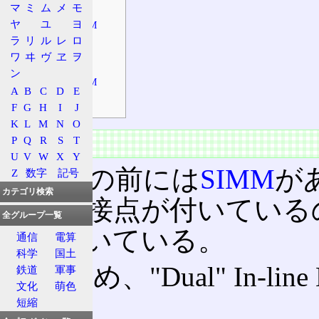
技術
マ
ミ
ム
メ
モ
ヤ
ユ
ヨ
パラレルDIMM
ラ
リ
ル
レ
ロ
用途
ワ
ヰ
ヴ
ヱ
ヲ
端子数
ン
シリアルDIMM
A
B
C
D
E
PEMM
F
G
H
I
J
K
L
M
N
O
P
Q
R
S
T
概要
U
V
W
X
Y
DIMMの前には
SIMM
が
Z
数字
記号
カテゴリ検索
のみに接点が付いている
全グループ一覧
子が付いている。
通信
電算
科学
国土
このため、"Dual" In-lin
鉄道
軍事
文化
萌色
る。
短縮