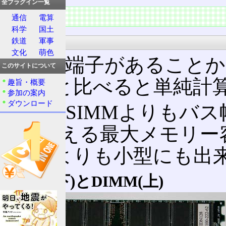
全プラグイン一覧
特徴
通信
電算
科学
国土
形状
鉄道
軍事
文化
萌色
両面に端子があることか
このサイトについて
SIMMと比べると単純計
趣旨・概要
参加の案内
ダウンロード
従ってSIMMよりもバ
り、扱える最大メモリー
SIMMよりも小型にも出
SIMM(下)とDIMM(上)