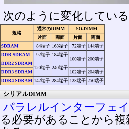
次のように変化している
通常のDIMM
SO-DIMM
規格
片面
両面
片面
両面
SDRAM
84端子
168端子
72端子
144端子
DDR SDRAM
92端子
184端子
100端子
200端子
DDR2 SDRAM
120端子
240端子
DDR3 SDRAM
102端子
204端子
DDR4 SDRAM
142端子
284端子
128端子
256端子
シリアルDIMM
パラレルインターフェ
る必要があることから複