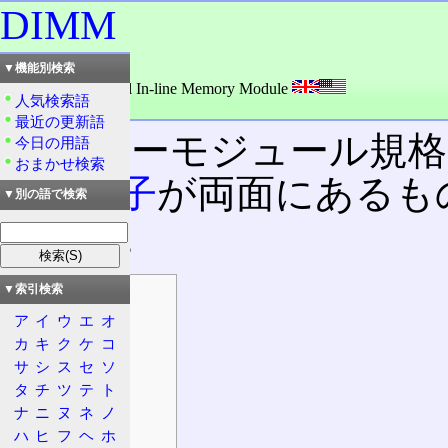
DIMM
読み：ディム
▼機能別検索
外語：
DIMM: Dual In-line Memory Module
人気検索語
品詞：名詞
最近の更新語
メモリーモジュール規格
今日の用語
おまかせ検索
分の
端子
が両面にあるも
▼別の語で検索
で二列。
▼索引検索
目次
ア
イ
ウ
エ
オ
概要
カ
キ
ク
ケ
コ
特徴
サ
シ
ス
セ
ソ
形状
タ
チ
ツ
テ
ト
種類
ナ
ニ
ヌ
ネ
ノ
形態
ハ
ヒ
フ
ヘ
ホ