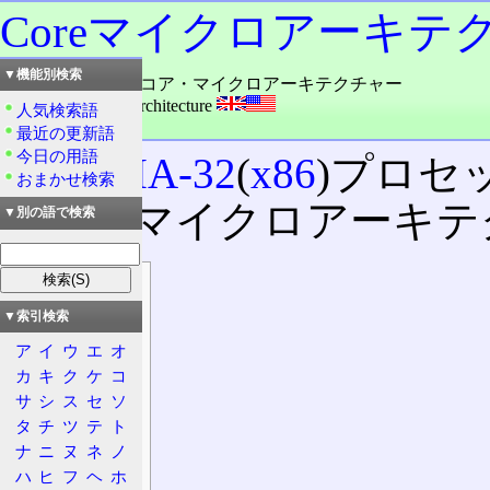
Coreマイクロアーキテ
▼機能別検索
読み：インテル・コア・マイクロアーキテクチャー
外語：
Core Microarchitecture
人気検索語
品詞：固有名詞
最近の更新語
今日の用語
Intel
製
IA-32
(
x86
)プロセ
おまかせ検索
されたマイクロアーキテク
▼別の語で検索
目次
概要
▼索引検索
由来
ア
イ
ウ
エ
オ
設計方針
カ
キ
ク
ケ
コ
サ
シ
ス
セ
ソ
特徴
タ
チ
ツ
テ
ト
沿革
ナ
ニ
ヌ
ネ
ノ
採用コア
ハ
ヒ
フ
ヘ
ホ
仕様