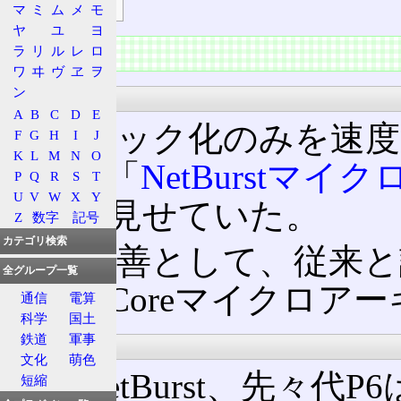
マ
ミ
ム
メ
モ
ヤ
ユ
ヨ
概要
ラ
リ
ル
レ
ロ
ワ
ヰ
ヴ
ヱ
ヲ
ン
由来
A
B
C
D
E
高クロック化のみを速度
F
G
H
I
J
K
L
M
N
O
の先代「
NetBurstマ
P
Q
R
S
T
U
V
W
X
Y
まりを見せていた。
Z
数字
記号
カテゴリ検索
この改善として、従来と
全グループ一覧
のが、Coreマイクロア
通信
電算
科学
国土
鉄道
軍事
設計方針
文化
萌色
先代NetBurst、先々代
短縮