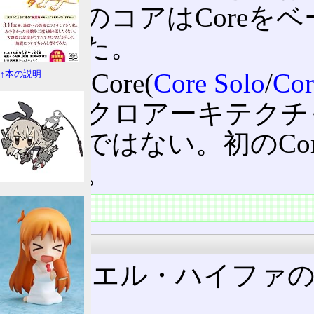
バー用のコアはCoreを
決定した。
なお、Core(
Core Solo
/
Cor
↑本の説明
P6マイクロアーキテクチャ
チャーではない。初のCo
である。
特徴
沿革
イスラエル・ハイファ
た。