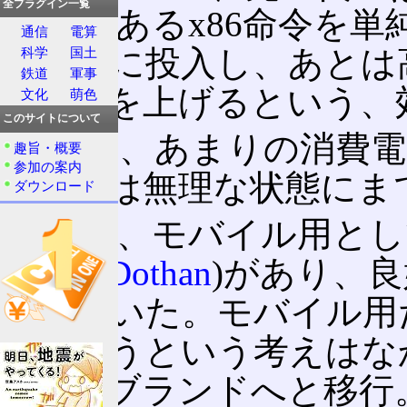
全プラグイン一覧
CISCであるx86命令
通信
電算
ラインに投入し、あとは
科学
国土
鉄道
軍事
行速度を上げるという、
文化
萌色
このサイトについて
しかし、あまりの消費電
趣旨・概要
参加の案内
性能化は無理な状態にま
ダウンロード
同時期、モバイル用とし
Banias
/
Dothan
)があり、
させていた。モバイル用
用しようという考えはな
はCoreブランドへと移