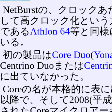
NetBurstの、クロック
して高クロック化という方針
である
Athlon 64
等と同様
いる。
初の製品は
Core Duo
(
Yon
Centrino Duoまたは
Centri
に出ていなかった。
Coreの名が本格的に表に
以降で、そして2008(平
されたCoreマイクロア