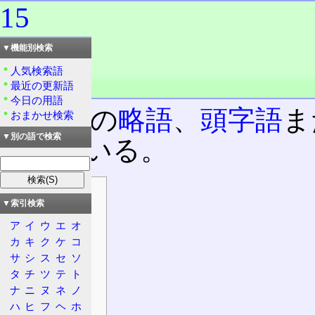
15
読み：いち・ご
▼機能別検索
読み：じゅうご
人気検索語
外語：
15
最近の更新語
品詞：名詞
今日の用語
二文字の
略語
、
頭字語
ま
おまかせ検索
▼別の語で検索
わせている。
目次
▼索引検索
主な用途
ア
イ
ウ
エ
オ
科学
カ
キ
ク
ケ
コ
通信
サ
シ
ス
セ
ソ
情報処理
タ
チ
ツ
テ
ト
運輸・交通
ナ
ニ
ヌ
ネ
ノ
その他
ハ
ヒ
フ
ヘ
ホ