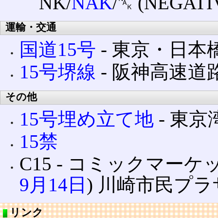
NK/
NAK
/␕ (NEGAT
運輸・交通
国道15号
‐ 東京・日
15号堺線
‐ 阪神高速
その他
15号埋め立て地
‐ 東
15禁
C15 ‐ コミックマーケット
9月14日
) 川崎市民プラ
リンク