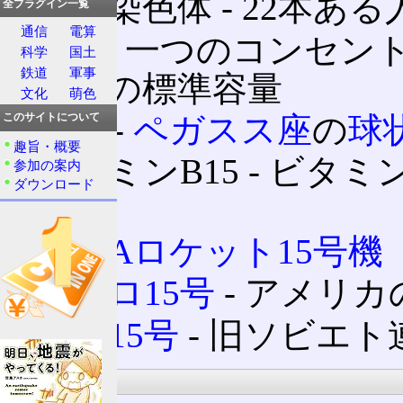
15番染色体 ‐ 22本あ
全プラグイン一覧
通信
電算
15A
‐ 一つのコンセン
科学
国土
鉄道
軍事
電源の標準容量
文化
萌色
M15
‐
ペガスス座
の
球
このサイトについて
趣旨・概要
ビタミンB15 ‐ ビタ
参加の案内
ダウンロード
ン酸
H-ⅡAロケット15号機
アポロ15号
‐ アメリ
ルナ15号
‐ 旧ソビエ
通信