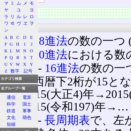
マ
ミ
ム
メ
モ
ヤ
ユ
ヨ
主な用途
ラ
リ
ル
レ
ロ
ワ
ヰ
ヴ
ヱ
ヲ
科学
ン
015 ‐
8進法
の数の一つ (
A
B
C
D
E
F
G
H
I
J
15 ‐
10進法
における数
K
L
M
N
O
P
Q
R
S
T
U
V
W
X
Y
0x15 ‐
16進法
の数の一つ 
Z
数字
記号
15 ‐ 西暦下2桁が15と
カテゴリ検索
全グループ一覧
→1915(大正4)年→2015
通信
電算
→2215(令和197)年→…
科学
国土
鉄道
軍事
15族
‐
長周期表
で、左
文化
萌色
短縮