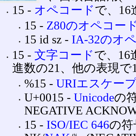
15 ‐
オペコード
で、1
15 ‐
Z80のオペコー
15 id sz ‐
IA-32のオ
15 ‐
文字コード
で、1
進数の21、他の表現で1
%15 ‐
URIエスケー
U+0015 ‐
Unicode
の
NEGATIVE ACKNO
15 ‐
ISO/IEC 646
の符