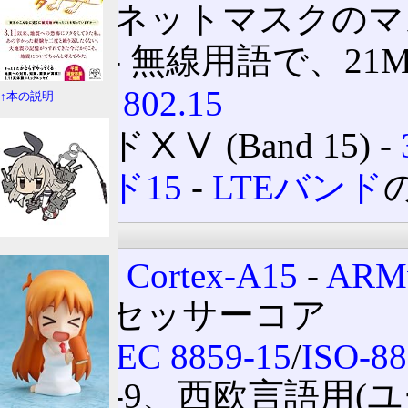
/15
‐ ネットマスクの
15m
‐ 無線用語で、2
IEEE 802.15
↑本の説明
バンドⅩⅤ (Band 15) ‐
バンド15
‐
LTEバンド
情報処理
ARM Cortex-A15
‐
ARM
プロセッサーコア
ISO/IEC 8859-15
/
ISO-88
Latin-9、西欧言語用(