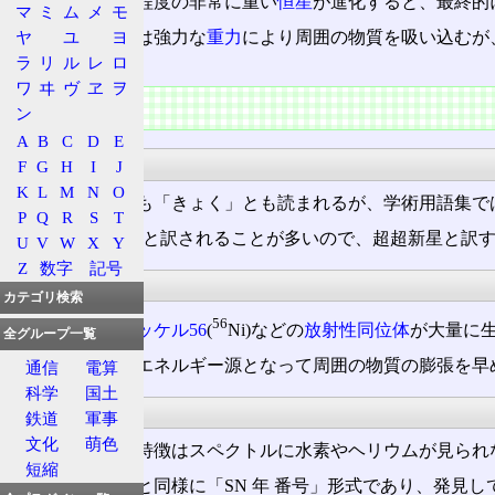
太陽質量
の20倍程度の非常に重い
恒星
が進化すると、最終的
マ
ミ
ム
メ
モ
ヤ
ユ
ヨ
ブラックホールは強力な
重力
により周囲の物質を吸い込むが
ラ
リ
ル
レ
ロ
極超新星である。
ワ
ヰ
ヴ
ヱ
ヲ
特徴
ン
A
B
C
D
E
名称
F
G
H
I
J
K
L
M
N
O
極は「ごく」とも「きょく」とも読まれるが、学術用語集では、
P
Q
R
S
T
superもhyperも超と訳されることが多いので、超超新星と
U
V
W
X
Y
Z
数字
記号
爆発
カテゴリ検索
56
爆発の際には
ニッケル56
(
Ni)などの
放射性同位体
が大量に
全グループ一覧
これが爆発後のエネルギー源となって周囲の物質の膨張を早
通信
電算
科学
国土
観測
鉄道
軍事
文化
萌色
観測上、最大の特徴はスペクトルに水素やヘリウムが見られ
短縮
名称は、超新星と同様に「SN 年 番号」形式であり、発見