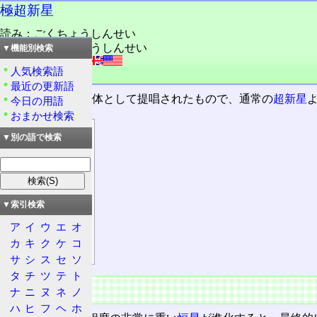
極超新星
読み：ごくちょうしんせい
読み：きょくちょうしんせい
▼機能別検索
外語：
hypernova
人気検索語
品詞：名詞
最近の更新語
γ線バースト
の正体として提唱されたもので、通常の
超新星
今日の用語
おまかせ検索
目次
▼別の語で検索
概要
特徴
名称
▼索引検索
爆発
ア
イ
ウ
エ
オ
観測
カ
キ
ク
ケ
コ
該当する天体
サ
シ
ス
セ
ソ
タ
チ
ツ
テ
ト
概要
ナ
ニ
ヌ
ネ
ノ
ハ
ヒ
フ
ヘ
ホ