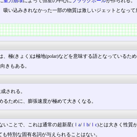
に
重力崩壊
によって恒星の中心に
ブラックホール
が作られる。
、吸い込みきれなかった一部の物質は激しいジェットとなって
極(きょく)は極地(polar)などを意味する語となっている
訳す向きもある。
生成される。
めるために、膨張速度が極めて大きくなる。
ないことで、これは通常の超新星(
Ⅰa
/
Ⅰb
/
Ⅰc
)とは大きく性質
しても特別な固有名詞が与えられることはない。