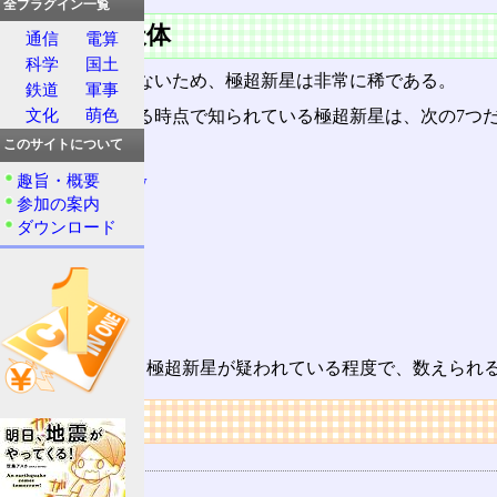
全プラグイン一覧
該当する天体
通信
電算
科学
国土
重い星は数が少ないため、極超新星は非常に稀である。
鉄道
軍事
文化
萌色
これを著している時点で知られている極超新星は、次の7つ
このサイトについて
SN 1997ef
趣旨・概要
SN 1998bw
参加の案内
SN 1998ey
ダウンロード
SN 2002ap
SN 2002bl
SN 2003dh
SN 2003jd
他に
SN 2001bb
も極超新星が疑われている程度で、数えられ
リンク
関連する用語
超新星