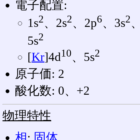
電子配置:
2
2
6
2
1s
、2s
、2p
、3s
、
2
5s
10
2
[
Kr
]4d
、5s
原子価: 2
酸化数: 0、+2
物理特性
相
:
固体