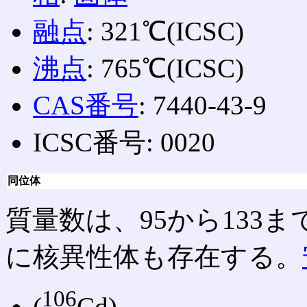
融点
: 321℃(ICSC)
沸点
: 765℃(ICSC)
CAS番号
: 7440-43-9
ICSC番号: 0020
同位体
質量数は、95から133
に核異性体も存在する。
106
(
Cd)