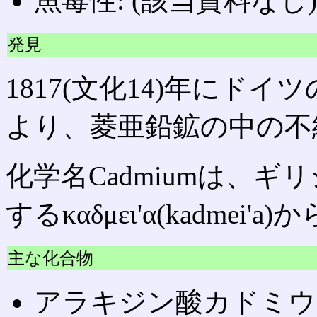
魚毒性: (該当資料なし)
発見
1817(文化14)年にド
より、菱亜鉛鉱の中の不
化学名Cadmiumは、
するκαδμει'α(kadmei
主な化合物
アラキジン酸カドミウ