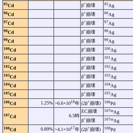
+
95
95
β
崩壊
Cd
Ag
+
96
96
β
崩壊
Cd
Ag
+
97
97
β
崩壊
Cd
Ag
+
98
98
β
崩壊
Cd
Ag
+
99
99
β
崩壊
Cd
Ag
+
100
100
β
崩壊
Cd
Ag
+
101
101
β
崩壊
Cd
Ag
+
102
102
β
崩壊
Cd
Ag
+
103
103
β
崩壊
Cd
Ag
+
104
104
β
崩壊
Cd
Ag
+
105
105
β
崩壊
Cd
Ag
18
+
106
106
1.25%
>6.6×10
年
(2β
崩壊)
Cd
Pd
107m
EC崩壊
Ag
107
6.5時
Cd
+
107m
β
崩壊
Ag
17
+
108
108
0.89%
>4.1×10
年
(2β
崩壊)
Cd
Pd