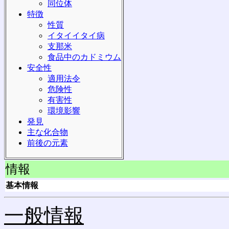
同位体
特徴
性質
イタイイタイ病
支那米
食品中のカドミウム
安全性
適用法令
危険性
有害性
環境影響
発見
主な化合物
前後の元素
情報
基本情報
一般情報