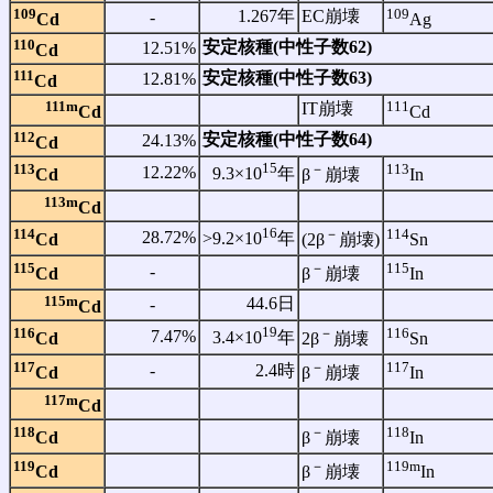
109
109
1.267年
EC崩壊
‐
Cd
Ag
110
安定核種(中性子数62)
12.51%
Cd
111
安定核種(中性子数63)
12.81%
Cd
111m
111
IT崩壊
Cd
Cd
112
安定核種(中性子数64)
24.13%
Cd
15
113
－
113
12.22%
9.3×10
年
Cd
β
崩壊
In
113m
Cd
16
114
－
114
28.72%
>9.2×10
年
Cd
(2β
崩壊)
Sn
115
－
115
‐
Cd
β
崩壊
In
115m
44.6日
‐
Cd
19
116
－
116
7.47%
3.4×10
年
Cd
2β
崩壊
Sn
117
－
117
‐
2.4時
Cd
β
崩壊
In
117m
Cd
118
－
118
Cd
β
崩壊
In
119
－
119m
Cd
β
崩壊
In