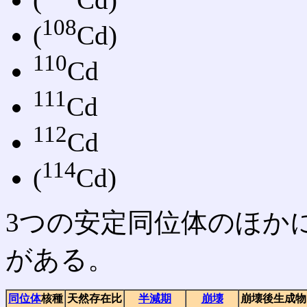
108
(
Cd)
110
Cd
111
Cd
112
Cd
114
(
Cd)
3つの安定同位体のほか
がある。
同位体
核種
天然存在比
半減期
崩壊
崩壊後生成物