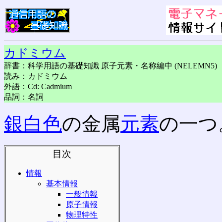
カドミウム
辞書：科学用語の基礎知識 原子元素・名称編中 (NELEMN5)
読み：カドミウム
外語：Cd: Cadmium
品詞：名詞
銀白色
の金属
元素
の一つ
目次
情報
基本情報
一般情報
原子情報
物理特性