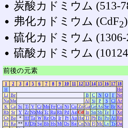
炭酸カドミウム (513-78
弗化カドミウム (CdF
2
硫化カドミウム (1306-2
硫酸カドミウム (10124-3
前後の元素
1
2
3
4
5
6
7
8
9
10
11
12
13
14
15
16
17
18
H
He
Li
Be
B
C
N
O
F
Ne
Na
Mg
Al
Si
P
S
Cl
Ar
K
Ca
Sc
Ti
V
Cr
Mn
Fe
Co
Ni
Cu
Zn
Ga
Ge
As
Se
Br
Kr
Rb
Sr
Y
Zr
Nb
Mo
Tc
Ru
Rh
Pd
Ag
Cd
In
Sn
Sb
Te
I
Xe
Cs
Ba
*
Hf
Ta
W
Re
Os
Ir
Pt
Au
Hg
Tl
Pb
Bi
Po
At
Rn
Fr
Ra
**
Rf
Db
Sg
Bh
Hs
Mt
Ds
Rg
Cn
Nh
Fl
Mc
Lv
Ts
Og