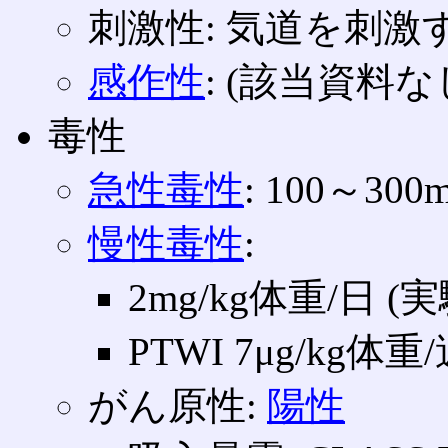
刺激性: 気道を刺
感作性
: (該当資料な
毒性
急性毒性
: 100～30
慢性毒性
:
2mg/kg体重/日
PTWI 7μg/kg体重/
がん原性:
陽性