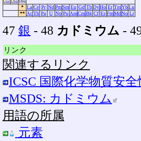
Uue
Ubn
Ubu
*
La
Ce
Pr
Nd
Pm
Sm
Eu
Gd
Tb
Dy
Ho
Er
Tm
Yb
Lu
**
Ac
Th
Pa
U
Np
Pu
Am
Cm
Bk
Cf
Es
Fm
Md
No
Lr
47
銀
‐ 48
カドミウム
‐ 4
リンク
関連するリンク
ICSC 国際化学物質安
MSDS: カドミウム
用語の所属
元素