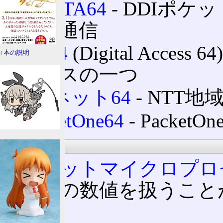
α-DATA64
‐ DDIポケ
ータ通信
DA64
(Digital Acce
↑本の説明
ービスの一つ
INSネット64
‐ NTT
PacketOne64
‐ Packe
情報処理
64ビットマイクロプ
ットの数値を扱うこと
ー