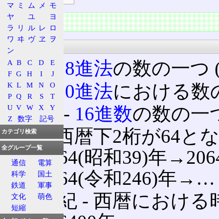
マ
ミ
ム
メ
モ
ヤ
ユ
ヨ
主な用途
ラ
リ
ル
レ
ロ
ワ
ヰ
ヴ
ヱ
ヲ
科学
ン
064 ‐
8進法
の数の一つ (
A
B
C
D
E
F
G
H
I
J
64 ‐
10進法
における数
K
L
M
N
O
P
Q
R
S
T
U
V
W
X
Y
0x64 ‐
16進数
の数の一つ
Z
数字
記号
64 ‐ 西暦下2桁が64と
カテゴリ検索
全グループ一覧
→1964(昭和39)年→206
通信
電算
→2264(令和246)年→…
科学
国土
鉄道
軍事
64世紀 ‐ 西暦におけ
文化
萌色
短縮