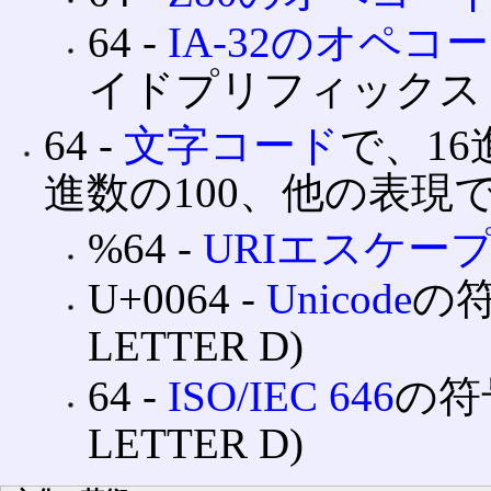
64 ‐
IA-32のオペコ
イドプリフィックス F
64 ‐
文字コード
で、1
進数の100、他の表現で
%64 ‐
URIエスケー
U+0064 ‐
Unicode
の
LETTER D)
64 ‐
ISO/IEC 646
の符号
LETTER D)