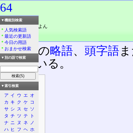
64
読み：ろく・よん
▼機能別検索
読み：ろくじゅうよん
人気検索語
外語：
64
最近の更新語
品詞：名詞
今日の用語
二文字の
略語
、
頭字語
ま
おまかせ検索
▼別の語で検索
わせている。
目次
▼索引検索
主な用途
ア
イ
ウ
エ
オ
科学
カ
キ
ク
ケ
コ
通信
サ
シ
ス
セ
ソ
情報処理
タ
チ
ツ
テ
ト
文化・芸術
ナ
ニ
ヌ
ネ
ノ
その他
ハ
ヒ
フ
ヘ
ホ