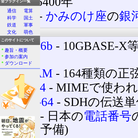
年〜6400年
全プラグイン一覧
通信
電算
M64
‐
かみのけ座
の
銀
科学
国土
鉄道
軍事
通信
文化
萌色
このサイトについて
64b/66b
‐ 10GBAS
趣旨・概要
一つ
参加の案内
ダウンロード
64QAM
‐ 164種類の
base64
‐ MIMEで使
STM-64
‐ SDHの伝送
0064
‐ 日本の
電話番号
使用(予備)