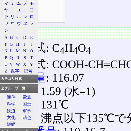
マ
ミ
ム
メ
モ
有害性
ヤ
ユ
ヨ
環境影響
ラ
リ
ル
レ
ロ
ワ
ヰ
ヴ
ヱ
ヲ
ン
物質の情報
A
B
C
D
E
F
G
H
I
J
組成式: C
H
O
4
4
4
K
L
M
N
O
P
Q
R
S
T
構造式: COOH-CH=CHCO
U
V
W
X
Y
Z
数字
記号
分子量
: 116.07
カテゴリ検索
比重
: 1.59 (水=1)
全グループ一覧
通信
電算
融点
: 131℃
科学
国土
鉄道
軍事
沸点
: 沸点以下135℃
文化
萌色
短縮