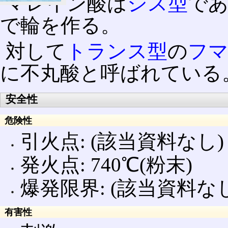
マレイン酸は
シス型
で
で輪を作る。
対して
トランス型
の
フ
に不丸酸と呼ばれている
安全性
危険性
引火点: (該当資料なし)
発火点: 740℃(粉末)
爆発限界: (該当資料なし
有害性