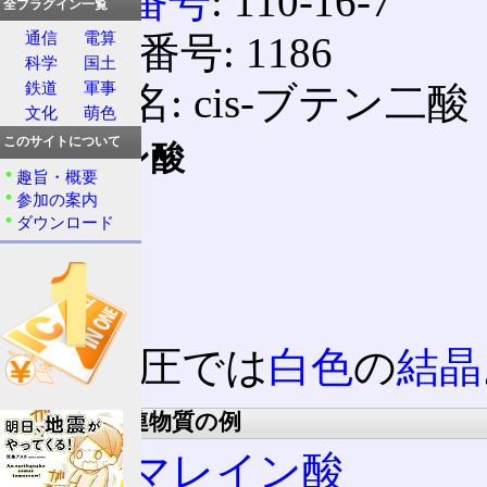
CAS番号
: 110-16-7
全プラグイン一覧
通信
電算
ICSC番号: 1186
科学
国土
鉄道
軍事
化学名: cis-ブテン二酸
文化
萌色
このサイトについて
マレイン酸
趣旨・概要
参加の案内
ダウンロード
常温常圧では
白色
の
結晶
誘導体、関連物質の例
無水マレイン酸