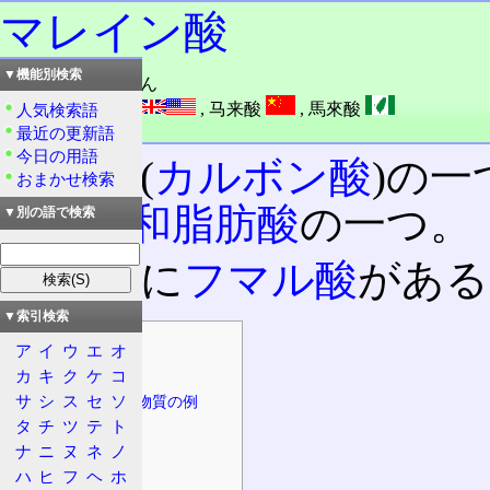
マレイン酸
▼機能別検索
読み：マレインさん
外語：
Maleic acid
,
马来酸
,
馬來酸
人気検索語
品詞：名詞
最近の更新語
今日の用語
有機酸
(
カルボン酸
)の一
おまかせ検索
の
不飽和脂肪酸
の一つ。
▼別の語で検索
異性体
に
フマル酸
がある
▼索引検索
目次
ア
イ
ウ
エ
オ
物質の情報
カ
キ
ク
ケ
コ
サ
シ
ス
セ
ソ
誘導体、関連物質の例
タ
チ
ツ
テ
ト
物質の特徴
ナ
ニ
ヌ
ネ
ノ
安全性
ハ
ヒ
フ
ヘ
ホ
危険性