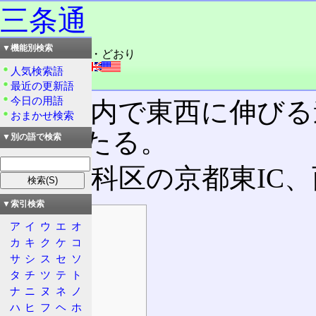
三条通
▼機能別検索
読み：さんじょう・どおり
外語：
Sanjō dōri
人気検索語
品詞：固有名詞
最近の更新語
今日の用語
京都市内で東西に伸びる
おまかせ検索
路にあたる。
▼別の語で検索
東は山科区の京都東IC、
▼索引検索
目次
ア
イ
ウ
エ
オ
概要
カ
キ
ク
ケ
コ
起点・終点
サ
シ
ス
セ
ソ
タ
チ
ツ
テ
ト
設計諸元
ナ
ニ
ヌ
ネ
ノ
規制等
ハ
ヒ
フ
ヘ
ホ
法定路線名