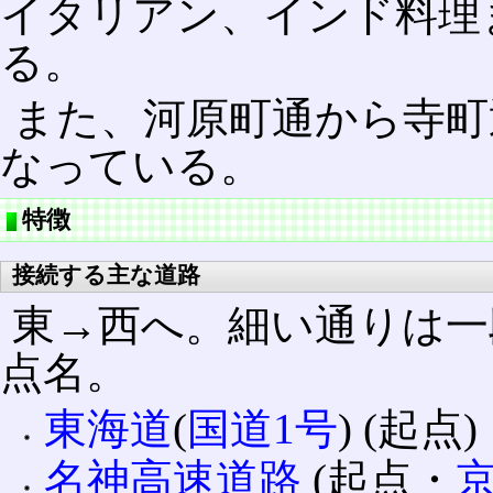
イタリアン、インド料理
る。
また、河原町通から寺町
なっている。
特徴
接続する主な道路
東→西へ。細い通りは一
点名。
東海道
(
国道1号
) (起点)
名神高速道路
(起点・
京