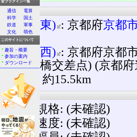
全プラグイン一覧
起点・終点
通信
電算
科学
国土
起点(東)
: 京都府
京都
鉄道
軍事
文化
萌色
号
)
このサイトについて
終点(西)
: 京都府京
趣旨・概要
参加の案内
(渡月橋交差点) (京都
ダウンロード
延長: 約15.5km
設計諸元
構造規格: (未確認)
設計速度: (未確認)
道路幅員: (未確認)