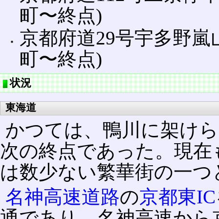
町〜終点)
京都府道29号宇多野嵐
町〜終点)
状況
東海道
かつては、鴨川に架けら
次の終点であった。現在
は数少ない繁華街の一つ
名神高速道路
の
京都東IC
通であり、名神高速から