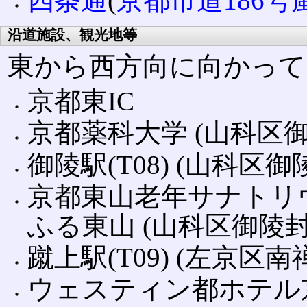
四条通
(
京都市道186号
沿道施設、観光地等
東から西方向に向かって
京都東IC
京都薬科大学 (山科区
御陵駅(T08) (山科区
京都東山老年サナトリ
ふる東山 (山科区御陵
蹴上駅(T09) (左京区
ウェスティン都ホテル京