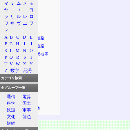
マ
ミ
ム
メ
モ
状況
ヤ
ユ
ヨ
東海道
ラ
リ
ル
レ
ロ
商店街
ワ
ヰ
ヴ
ヱ
ヲ
ン
特徴
A
B
C
D
E
接続する主な道路
F
G
H
I
J
併走する主な道路
K
L
M
N
O
沿道施設、観光地等
P
Q
R
S
T
道の駅
U
V
W
X
Y
主な橋
Z
数字
記号
主なトンネル
カテゴリ検索
主な峠
全グループ一覧
バス停留所
通信
電算
並行する鉄道
科学
国土
経由する自治体
鉄道
軍事
文化
萌色
短縮
概要