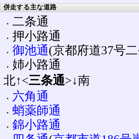
併走する主な道路
二条通
押小路通
御池通
(京都府道37号
姉小路通
北↑<
三条通
>↓南
六角通
蛸薬師通
錦小路通