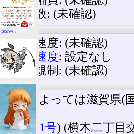
車線数: (未確認)
規制等
↑本の説明
制限速度: (未確認)
最低速度
: 設定なし
標識規制: (未確認)
法定路線名
地図によっては滋賀県(
ある。
(
国道1号
) (横木二丁