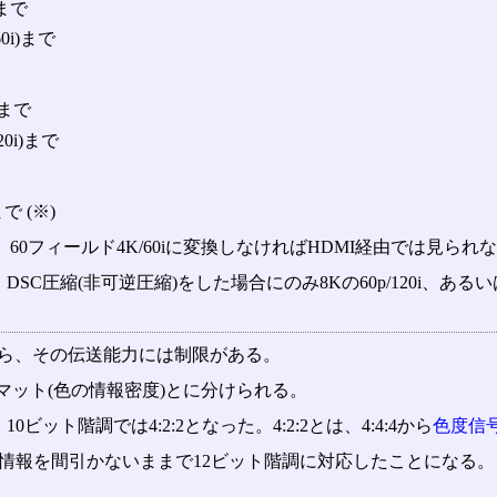
)まで
60i)まで
i)まで
20i)まで
まで (※)
めるなら、60フィールド4K/60iに変換しなければHDMI経由では見ら
い。DSC圧縮(非可逆圧縮)をした場合にのみ8Kの60p/120i、
から、その伝送能力には制限がある。
ット(色の情報密度)とに分けられる。
0ビット階調では4:2:2となった。4:2:2とは、4:4:4から
色度信
つまり色情報を間引かないままで12ビット階調に対応したことになる。