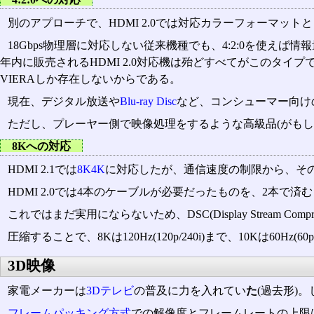
別のアプローチで、HDMI 2.0では対応カラーフォーマットとし
18Gbps物理層に対応しない従来機種でも、4:2:0を使えば
年内に販売されるHDMI 2.0対応機は殆どすべてがこのタイプ
VIERAしか存在しないからである。
現在、デジタル放送や
Blu-ray Disc
など、コンシューマー向け
ただし、プレーヤー側で映像処理をするような高級品(がも
8Kへの対応
HDMI 2.1では
8K4K
に対応したが、通信速度の制限から、そ
HDMI 2.0では4本のケーブルが必要だったものを、2本で済
これではまだ実用にならないため、DSC(Display Stream 
圧縮することで、8Kは120Hz(120p/240i)まで、10Kは60Hz
3D映像
家電メーカーは
3Dテレビ
の普及に力を入れてい
た
(過去形)
フレームパッキング方式
での解像度とフレームレートの上限