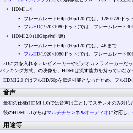
HDMI 1.4
フレームレート60fps(60p/120i)では、1280×720ド
フルHD
(1920×1080ドット)では、フレームレート30fps(
HDMI 2.0 (18Gbps物理層)
フレームレート60fps(60p/120i)では、4Kまで
フルHD
(1920×1080ドット)では、フレームレート60fps(
3Dに力を入れるテレビメーカーやビデオカメラメーカーだったが、HD
パッキング方式」の映像を、HDMIは流す能力を持っていなかった。H
HDMI 2.0ではフルHD/60pを伝送可能となったため、
音声
最初の仕様(HDMI 1.0)では音声は主としてステレオのみ対
後のHDMI 1.1からは
マルチチャンネルオーディオ
に対応し、
用途等