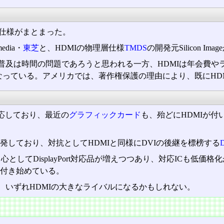
最終仕様がまとまった。
media・
東芝
と、HDMIの物理層仕様
TMDS
の開発元Silicon I
普及は時間の問題であろうと思われる一方、HDMIは年会費や
なっている。アメリカでは、著作権保護の理由により、既にHD
対応しており、最近の
グラフィックカード
も、殆どにHDMIが
発しており、対抗としてHDMIと同様にDVIの後継を標榜する
D
してDisplayPort対応品が増えつつあり、対応ICも低価格
付き始めている。
、いずれHDMIの大きなライバルになるかもしれない。