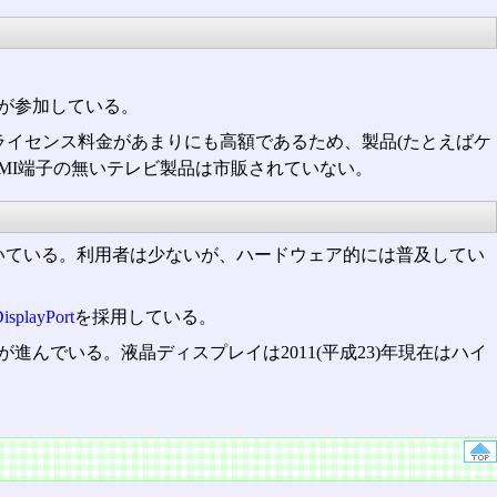
mageが参加している。
ライセンス料金があまりにも高額であるため、製品(たとえばケ
MI端子の無いテレビ製品は市販されていない。
付いている。利用者は少ないが、ハードウェア的には普及してい
isplayPort
を採用している。
化が進んでいる。液晶ディスプレイは2011(平成23)年現在はハイ