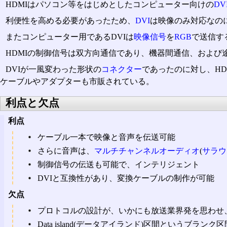
HDMIはパソコン等をはじめとしたコンピューター向けの
DV
利便性を高める必要があったため、
DVI
は映像のみ対応なの
またコンピューター用であるDVIは
映像信号
を
RGB
で送信す
HDMIの制御信号は双方向通信であり、機器間通信、および
DVIが一風変わった形状の
コネクター
であったのに対し、HD
ケーブルやアダプターも市販されている。
利点と欠点
利点
ケーブル一本で映像と音声を伝送可能
さらに音声は、
マルチチャンネルオーディオ
(
サラウ
制御信号の伝送も可能で、インテリジェント
DVIと互換性があり、変換ケーブルの制作が可能
欠点
プロトコルの設計が、いかにも放送業界発を思わせ
Data island(データアイランド)区間というブラ