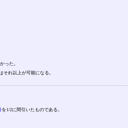
れなかった。
あるいはそれ以上が可能になる。
号
を1/2に間引いたものである。