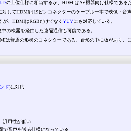
I-D
の上位仕様に相当するが、HDMIはAV機器向け仕様であ
に対してHDMIは19ピンコネクターのケーブル一本で映像・音
るが、HDMIはRGBだけでなく
YUV
にも対応している。
途中の機器を経由した遠隔通信も可能である。
MIは普通の形状のコネクターである。台形の中に板があり、ここ
ンド
)に対応
、汎用性が低い
ンク区間で音声を送る仕様になっている