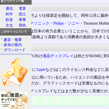
全プラグイン一覧
由来
通信
電算
科学
国土
2002(平成14)年4月より仕様策定を開始して、同年12月に
鉄道
軍事
日立製作所
・
パナソニック
・
Philips
・
ソニー
・Thomson Multi
文化
萌色
参加企業の多くは日本の有力企業ということから、日本での
このサイトについて
ーブル)の価格も他規格より高額であり消費者の負担が大きく
趣旨・概要
参加の案内
PC向け
ダウンロード
ミドルクラスのPC向け
液晶ディスプレイ
は殆どがHDMIに
る。
ただ、PC業界(特に
Apple
など)はこのライセンス料金などに反
Appleが非常に熱心に用いているため、ハイエンドの製品を中心と
エンドの製品のみだが、グラフィックカードは安価なものにも
ケーブルや対応ディスプレイなどはまだ数が少なく高価だが
特徴