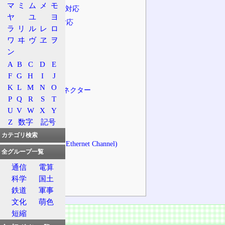
マ
ミ
ム
メ
モ
4:2:0への対応
ヤ
ユ
ヨ
8Kへの対応
ラ
リ
ル
レ
ロ
3D映像
ワ
ヰ
ヴ
ヱ
ヲ
音声
ン
用途等
A
B
C
D
E
F
G
H
I
J
利点と欠点
K
L
M
N
O
ケーブルとコネクター
P
Q
R
S
T
序論
U
V
W
X
Y
コネクター
Z
数字
記号
ケーブル
カテゴリ検索
HEC(HDMI Ethernet Channel)
全グループ一覧
仕様
通信
電算
バージョン
科学
国土
ピンアサイン
鉄道
軍事
文化
萌色
概要
短縮