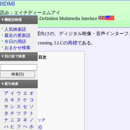
HDMI
読み：エイチディーエムアイ
外語：
HDMI: High-Definition Multimedia Interface
▼機能別検索
品詞：名詞
人気検索語
テレビジョン装置向けの、ディジタル映像・音声インターフ
最近の更新語
今日の用語
HDMIはHDMI Licensing, LLCの
商標
である。
おまかせ検索
▼別の語で検索
目次
概要
由来
PC向け
▼索引検索
特徴
ア
イ
ウ
エ
オ
性能限界
カ
キ
ク
ケ
コ
速度
サ
シ
ス
セ
ソ
2D映像
タ
チ
ツ
テ
ト
最大スペック
ナ
ニ
ヌ
ネ
ノ
ハ
ヒ
フ
ヘ
ホ
4Kへの対応