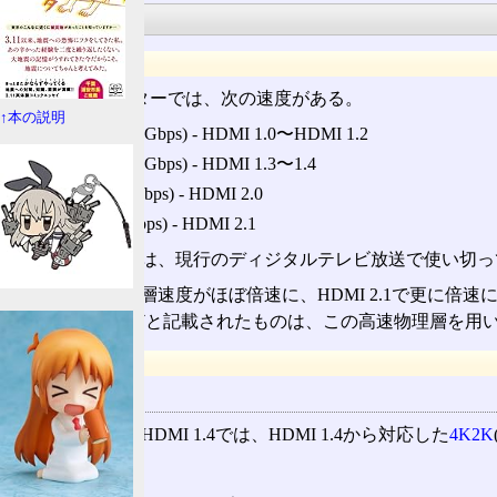
性能限界
速度
標準のAコネクターでは、次の速度がある。
↑本の説明
165MHz(4.95Gbps) ‐ HDMI 1.0〜HDMI 1.2
340MHz(10.2Gbps) ‐ HDMI 1.3〜1.4
600MHz(18Gbps) ‐ HDMI 2.0
1.2GHz(48Gbps) ‐ HDMI 2.1
HDMI 1.xの速度は、現行のディジタルテレビ放送で使い
HDMI 2.0で物理層速度がほぼ倍速に、HDMI 2.1で更
以下HDMI 2.0などと記載されたものは、この高速物理層を
2D映像
最大スペック
2D映像の場合、HDMI 1.4では、HDMI 1.4から対応した
4K2K
HDMI 1.4