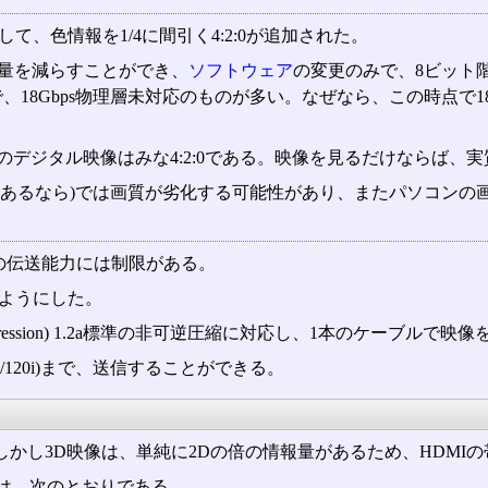
て、色情報を1/4に間引く4:2:0が追加された。
情報量を減らすことができ、
ソフトウェア
の変更のみで、8ビット階調
で、18Gbps物理層未対応のものが多い。なぜなら、この時点で1
のデジタル映像はみな4:2:0である。映像を見るだけならば、
しあるなら)では画質が劣化する可能性があり、またパソコンの
の伝送能力には制限がある。
むようにした。
Compression) 1.2a標準の非可逆圧縮に対応し、1本のケーブル
(60p/120i)まで、送信することができる。
。しかし3D映像は、単純に2Dの倍の情報量があるため、HDM
は、次のとおりである。