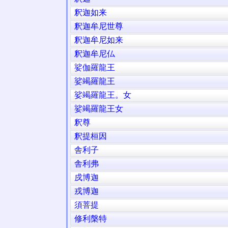
釈迦如来
釈迦牟尼世尊
釈迦牟尼如来
釈迦牟尼仏
娑伽羅龍王
娑竭羅龍王
娑竭羅龍王。女
娑竭羅龍王女
釈尊
釈提桓因
舎利子
舎利弗
戍博迦
戎博迦
須菩提
修利槃特