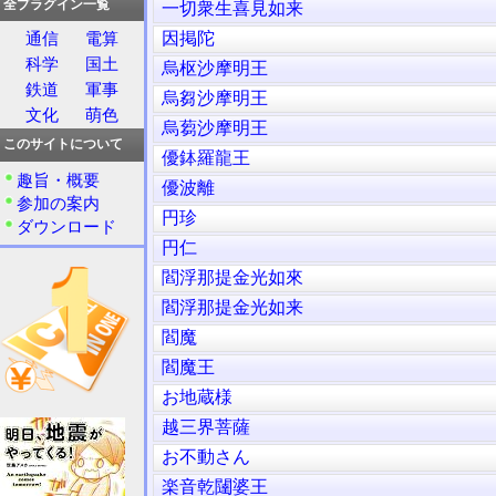
全プラグイン一覧
一切衆生喜見如来
因掲陀
通信
電算
科学
国土
烏枢沙摩明王
鉄道
軍事
烏芻沙摩明王
文化
萌色
烏蒭沙摩明王
このサイトについて
優鉢羅龍王
趣旨・概要
優波離
参加の案内
円珍
ダウンロード
円仁
閻浮那提金光如來
閻浮那提金光如来
閻魔
閻魔王
お地蔵様
越三界菩薩
お不動さん
楽音乾闥婆王