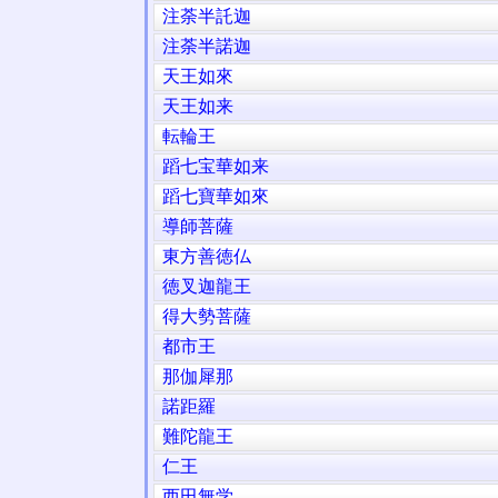
注荼半託迦
注荼半諾迦
天王如來
天王如来
転輪王
蹈七宝華如来
蹈七寶華如來
導師菩薩
東方善徳仏
徳叉迦龍王
得大勢菩薩
都市王
那伽犀那
諾距羅
難陀龍王
仁王
西田無学