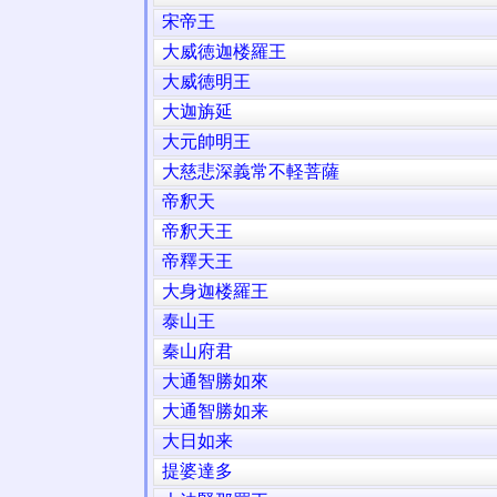
宋帝王
大威徳迦楼羅王
大威徳明王
大迦旃延
大元帥明王
大慈悲深義常不軽菩薩
帝釈天
帝釈天王
帝釋天王
大身迦楼羅王
泰山王
秦山府君
大通智勝如來
大通智勝如来
大日如来
提婆達多