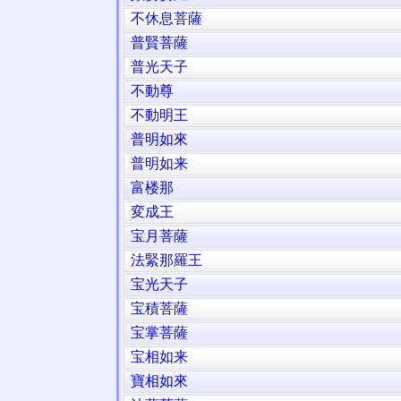
不休息菩薩
普賢菩薩
普光天子
不動尊
不動明王
普明如來
普明如来
富楼那
変成王
宝月菩薩
法緊那羅王
宝光天子
宝積菩薩
宝掌菩薩
宝相如来
寶相如來