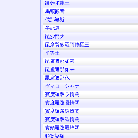
跋難陀龍王
馬頭観音
伐那婆斯
半託迦
毘沙門天
毘摩質多羅阿修羅王
平等王
毘盧遮那如來
毘盧遮那如来
毘盧遮那仏
ヴィローシャナ
賓度羅跋ラ惰闍
賓度羅跋囉惰闍
賓度羅跋羅堕闍
賓度羅跋羅惰闍
賓頭羅跋羅堕闍
頻婆娑羅