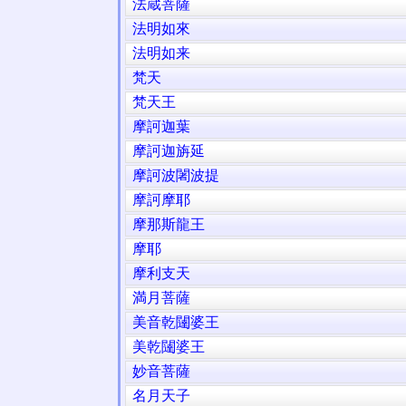
法蔵菩薩
法明如來
法明如来
梵天
梵天王
摩訶迦葉
摩訶迦旃延
摩訶波闍波提
摩訶摩耶
摩那斯龍王
摩耶
摩利支天
満月菩薩
美音乾闥婆王
美乾闥婆王
妙音菩薩
名月天子