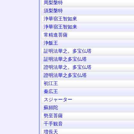
周梨槃特
須梨槃特
浄華宿王智如來
浄華宿王智如来
常精進菩薩
浄飯王
証明法華之。多宝仏塔
証明法華之多宝仏塔
證明法華之。多宝仏塔
證明法華之多宝仏塔
初江王
秦広王
スジャーター
蘇頻陀
勢至菩薩
千手観音
増長天