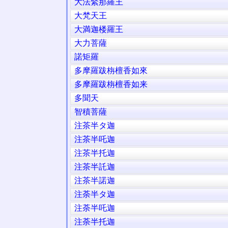
大法緊那羅王
大梵天王
大満迦楼羅王
大力菩薩
諾矩羅
多摩羅跋栴檀香如來
多摩羅跋栴檀香如来
多聞天
智積菩薩
注茶半タ迦
注茶半吒迦
注茶半托迦
注茶半託迦
注茶半諾迦
注荼半タ迦
注荼半吒迦
注荼半托迦