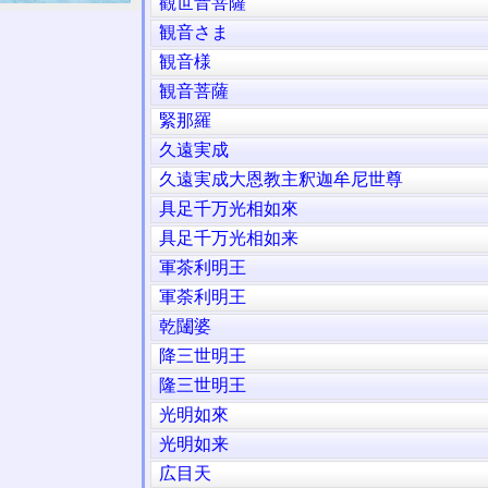
觀世音菩薩
観音さま
観音様
観音菩薩
緊那羅
久遠実成
久遠実成大恩教主釈迦牟尼世尊
具足千万光相如來
具足千万光相如来
軍茶利明王
軍荼利明王
乾闥婆
降三世明王
隆三世明王
光明如來
光明如来
広目天