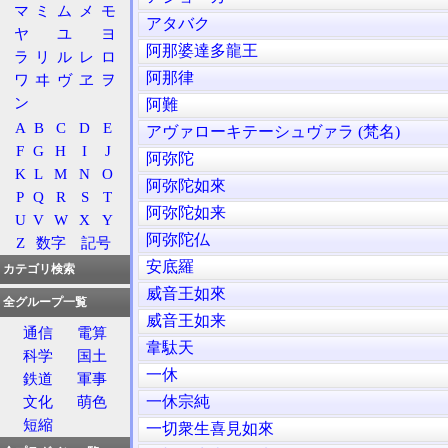
マ
ミ
ム
メ
モ
アタバク
ヤ
ユ
ヨ
阿那婆達多龍王
ラ
リ
ル
レ
ロ
阿那律
ワ
ヰ
ヴ
ヱ
ヲ
ン
阿難
A
B
C
D
E
アヴァローキテーシュヴァラ (梵名)
F
G
H
I
J
阿弥陀
K
L
M
N
O
阿弥陀如來
P
Q
R
S
T
阿弥陀如来
U
V
W
X
Y
阿弥陀仏
Z
数字
記号
安底羅
カテゴリ検索
威音王如來
全グループ一覧
威音王如来
通信
電算
韋駄天
科学
国土
一休
鉄道
軍事
一休宗純
文化
萌色
短縮
一切衆生喜見如來