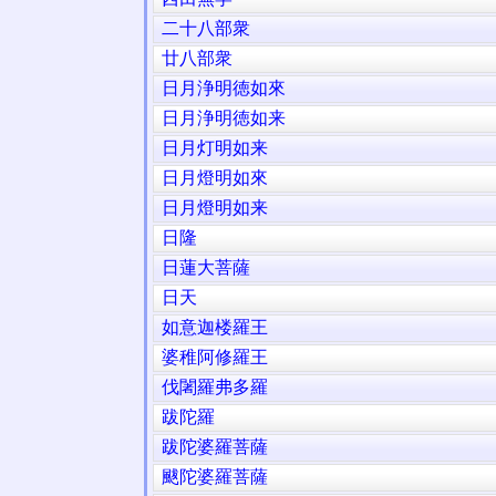
二十八部衆
廿八部衆
日月浄明徳如來
日月浄明徳如来
日月灯明如来
日月燈明如來
日月燈明如来
日隆
日蓮大菩薩
日天
如意迦楼羅王
婆稚阿修羅王
伐闍羅弗多羅
跋陀羅
跋陀婆羅菩薩
颰陀婆羅菩薩