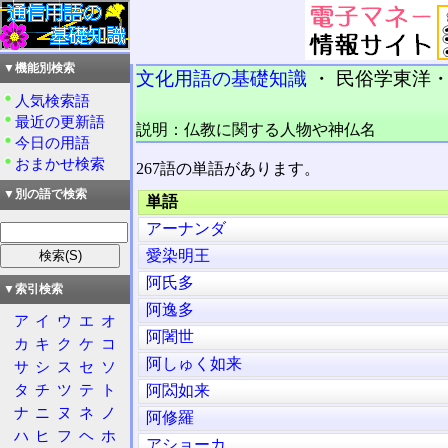
▼機能別検索
文化用語の基礎知識
・ 民俗学東洋・仏
人気検索語
最近の更新語
説明：仏教に関する人物や神仏名
今日の用語
おまかせ検索
267語の単語があります。
▼別の語で検索
単語
アーナンダ
愛染明王
阿氏多
▼索引検索
阿逸多
ア
イ
ウ
エ
オ
阿闍世
カ
キ
ク
ケ
コ
阿しゅく如来
サ
シ
ス
セ
ソ
タ
チ
ツ
テ
ト
阿閦如来
ナ
ニ
ヌ
ネ
ノ
阿修羅
ハ
ヒ
フ
ヘ
ホ
アショーカ