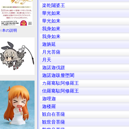
楽乾闥婆王
華光如來
華光如来
我身如來
↑本の説明
我身如来
迦旃延
月光菩薩
月天
迦諾迦伐蹉
迦諾迦跋釐堕闍
カ羅騫駄阿修羅王
佉羅騫駄阿修羅王
迦哩迦
迦楼羅
観自在菩薩
観世音菩薩