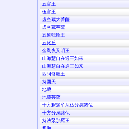
五官王
伍官王
虚空蔵大菩薩
虚空蔵菩薩
五道転輪王
五比丘
金剛夜叉明王
山海慧自在通王如來
山海慧自在通王如来
四阿修羅王
持国天
地蔵
地蔵菩薩
十方釈迦牟尼仏分身諸仏
十方分身諸仏
持法緊那羅王
釈迦