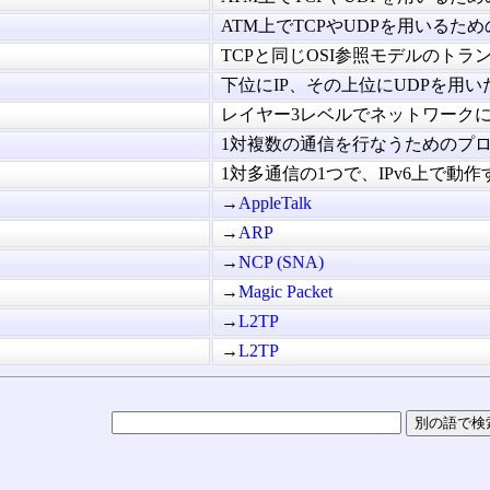
ATM上でTCPやUDPを用いるための
TCPと同じOSI参照モデルのトランス
下位にIP、その上位にUDPを用いた
レイヤー3レベルでネットワークに冗
1対複数の通信を行なうためのプロト
1対多通信の1つで、IPv6上で動作する
→
AppleTalk
→
ARP
→
NCP (SNA)
→
Magic Packet
→
L2TP
→
L2TP