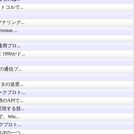
コルで...
ナリング...
n ...
プロ...
990がド...
の通信プ...
タの送受...
クプロト...
PIで...
実現する技...
、Win...
グプロト...
の一つ...