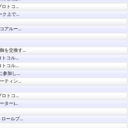
プロトコ...
上で...
アルー...
を交換す...
トコル...
トコル...
加し...
ティン...
プロトコ...
ー)...
ールプ...