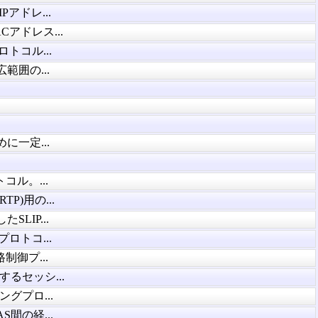
Pアドレ...
アドレス...
ロトコル...
囲の...
一定...
コル。...
)用の...
LIP...
プロトコ...
制御プ...
るセッシ...
グプロ...
間の経...