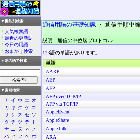
▼機能別検索
通信用語の基礎知識
・ 通信手順中編 (
人気検索語
最近の更新語
説明：通信の中位層プロトコル
今日の用語
おまかせ検索
123語の単語があります。
▼別の語で検索
単語
AARP
AEP
AFP
▼索引検索
AFP over TCP/IP
ア
イ
ウ
エ
オ
AFP via TCP/IP
カ
キ
ク
ケ
コ
AppleEvent
サ
シ
ス
セ
ソ
AppleShare
タ
チ
ツ
テ
ト
AppleTalk
ナ
ニ
ヌ
ネ
ノ
ハ
ヒ
フ
ヘ
ホ
ARA