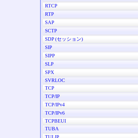
RTCP
RTP
SAP
SCTP
SDP (セッション)
SIP
SIPP
SLP
SPX
SVRLOC
TCP
TCP/IP
TCP/IPv4
TCP/IPv6
TCPBEUI
TUBA
TULIP