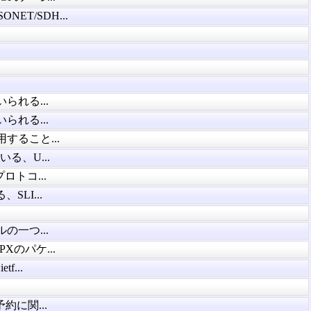
T/SDH...
れる...
れる...
すること...
いる、U...
ロトコ...
、SLI...
一つ...
のパケ...
tf...
に関...