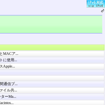
MACア...
トに使用...
ple...
通信プ...
ァイル共...
ターMa...
ntos...