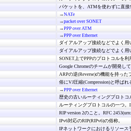
パケットを、ATMを使わずに直接SONE
→
NATe
→
packet over SONET
→
PPP over ATM
→
PPP over Ethernet
ダイアルアップ接続などでよく用いら
ダイアルアップ接続などでよく用いら
SONET上でPPPのプロトコルを利用
Google Chromeのチームが開発して
ARPの逆(Reverse)の機能を持ったプ
俗にVJ圧縮(Compression)と呼ばれる
→
PPP over Ethernet
歴史の古いルーティングプロトコルの
ルーティングプロトコルの一つ。IPX
RIP version 2のこと。RFC 2453(urn:ie
IPv6対応のRIP(RIPv6)の俗称。
IPネットワークにおけるリソース予約