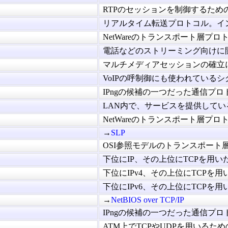
RTPのセッションを制御するための
リアルタイム転送プロトコル。インタ
NetWareのトランスポート層プロト
電話などのストリーミング向けに開発
マルチメディアセッションの確立に必
VoIPの呼制御にも使われているシグ
IPngの候補の一つだった通信プロト
LAN内で、サービスを提供している
NetWareのトランスポート層プロト
→
SLP
OSI参照モデルのトランスポート層に
下位にIP、その上位にTCPを用いた
下位にIPv4、その上位にTCPを用いたT
下位にIPv6、その上位にTCPを用いたT
→
NetBIOS over TCP/IP
IPngの候補の一つだった通信プロト
ATM上でTCPやUDPを用いるための