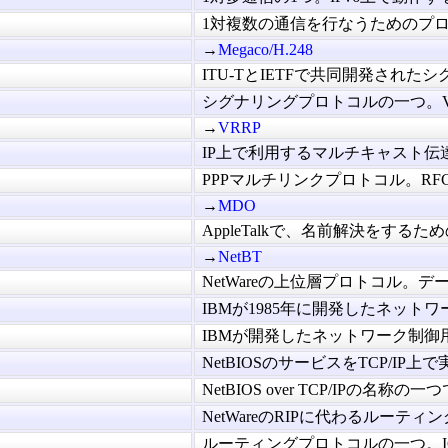
1対複数の通信を行なうためのプロト
→
Megaco/H.248
ITU-TとIETFで共同開発されたシグ
シグナリングプロトコルの一つ。Versio
→
VRRP
IP上で利用するマルチキャスト伝達用
PPPマルチリンクプロトコル。RFC 1
→
MDO
AppleTalkで、名前解決をするため
→
NetBT
NetWareの上位層プロトコル。デー
IBMが1985年に開発したネットワー
IBMが開発したネットワーク制御用のA
NetBIOSのサービスをTCP/IP上で
NetBIOS over TCP/IPの名称の一つで
NetWareのRIPに代わるルーティン
ルーティングプロトコルの一つ。IGP