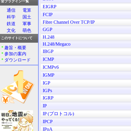
全プラグイン一覧
EIGRP
通信
電算
FCIP
科学
国土
Fibre Channel Over TCP/IP
鉄道
軍事
GGP
文化
萌色
H.248
このサイトについて
H.248/Megaco
趣旨・概要
IBGP
参加の案内
ICMP
ダウンロード
ICMPv6
IGMP
IGP
IGPs
IGRP
IP
IP (プロトコル)
IPCP
IPoA