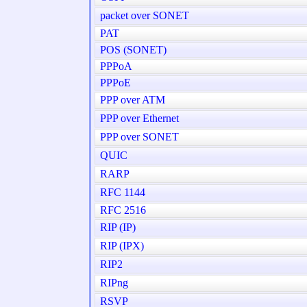
packet over SONET
PAT
POS (SONET)
PPPoA
PPPoE
PPP over ATM
PPP over Ethernet
PPP over SONET
QUIC
RARP
RFC 1144
RFC 2516
RIP (IP)
RIP (IPX)
RIP2
RIPng
RSVP