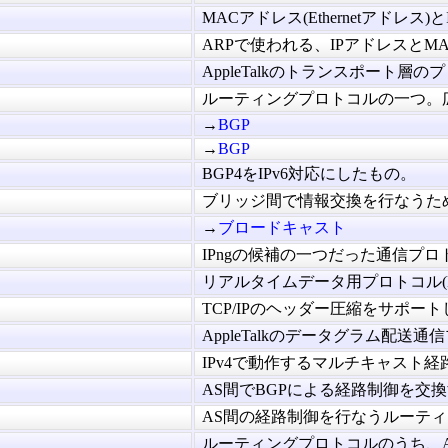
MACアドレス(Ethernetアドレス)とI
ARPで使われる、IPアドレスとMAC
AppleTalkのトランスポート層のプ
ルーティングプロトコルの一つ。広範
→
BGP
→
BGP
BGP4をIPv6対応にしたもの。
ブリッジ間で情報交換を行なうために
→
ブロードキャスト
IPngの候補の一つだった通信プロト
リアルタイムデータ用プロトコル(RTP
TCP/IPのヘッダー圧縮をサポートしたS
AppleTalkのデータグラム配送通信
IPv4で動作するマルチキャスト経路
AS間でBGPによる経路制御を交換す
AS間の経路制御を行なうルーティン
ルーティングプロトコルのうち、AS