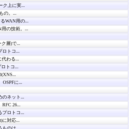
ク上に実...
もの。...
るWAN用の...
用の技術。...
層)で...
トコ...
代わる...
ロトコ...
(XNS...
PFに...
のネット...
 26...
プロトコ...
et)に対応...
ものは...