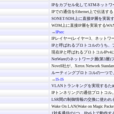
IPをカプセル化してATMネットワー
IPでの通信をEthernet上で伝送する
SONET/SDH上に直接IP層を実装す
WDM上に直接IP層を実装するWAN
→
IPsec
IPレイヤー(レイヤー3、ネットワーク
IPと呼ばれるプロトコルのうち、プロ
現在IPと呼ばれるプロトコルIPv4に
NetWareのネットワーク層(第3層)プ
Novell社が、Xerox Network Standard
ルーティングプロトコルの一つで、OS
→
IS-IS
VLANトランキングを実現するため
IPトンネリングの通信プロトコル。RFC
LSR間の制御情報の交換に使われる
Wake On LAN(Wake on Magic Pack
1対多通信の1つ。IPv6上で動作する