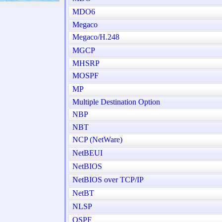
MDO6
Megaco
Megaco/H.248
MGCP
MHSRP
MOSPF
MP
Multiple Destination Option
NBP
NBT
NCP (NetWare)
NetBEUI
NetBIOS
NetBIOS over TCP/IP
NetBT
NLSP
OSPF