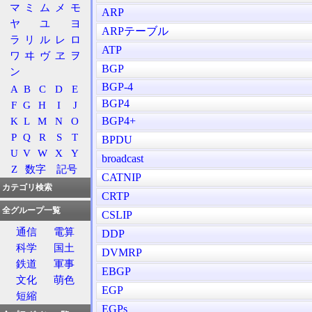
マ
ミ
ム
メ
モ
ARP
ヤ
ユ
ヨ
ARPテーブル
ラ
リ
ル
レ
ロ
ATP
ワ
ヰ
ヴ
ヱ
ヲ
BGP
ン
BGP-4
A
B
C
D
E
BGP4
F
G
H
I
J
BGP4+
K
L
M
N
O
P
Q
R
S
T
BPDU
U
V
W
X
Y
broadcast
Z
数字
記号
CATNIP
カテゴリ検索
CRTP
全グループ一覧
CSLIP
通信
電算
DDP
科学
国土
DVMRP
鉄道
軍事
EBGP
文化
萌色
EGP
短縮
EGPs