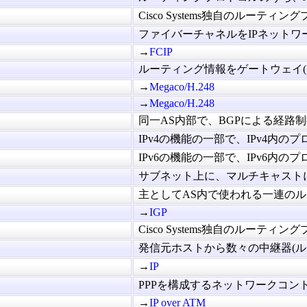
Cisco Systems独自のルーティング
ファイバーチャネルをIPネットワーク
→
FCIP
ルーティング情報をゲートウェイ(コ
→
Megaco/H.248
→
Megaco/H.248
同一AS内部で、BGPによる経路制御
IPv4の機能の一部で、IPv4内のプロ
IPv6の機能の一部で、IPv6内のプロ
サブネット上に、マルチキャストに参
主としてAS内で使われる一連のルー
→
IGP
Cisco Systems独自のルーティング
発信元ホストから数々の中継器(ルータ
→
IP
PPPを構成するネットワークコントロ
→
IP over ATM