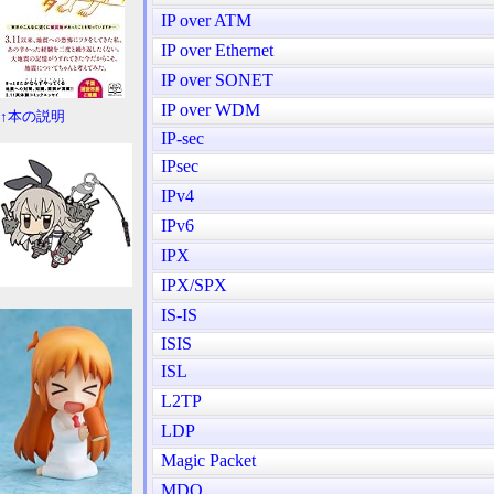
IP over ATM
IP over Ethernet
IP over SONET
IP over WDM
↑本の説明
IP-sec
IPsec
IPv4
IPv6
IPX
IPX/SPX
IS-IS
ISIS
ISL
L2TP
LDP
Magic Packet
MDO