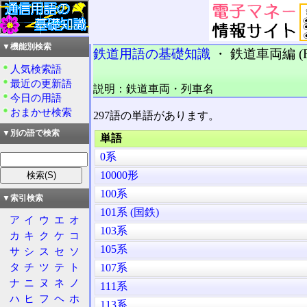
▼機能別検索
鉄道用語の基礎知識
・ 鉄道車両編 (R
人気検索語
最近の更新語
説明：鉄道車両・列車名
今日の用語
おまかせ検索
297語の単語があります。
▼別の語で検索
単語
0系
10000形
100系
▼索引検索
101系 (国鉄)
ア
イ
ウ
エ
オ
103系
カ
キ
ク
ケ
コ
105系
サ
シ
ス
セ
ソ
タ
チ
ツ
テ
ト
107系
ナ
ニ
ヌ
ネ
ノ
111系
ハ
ヒ
フ
ヘ
ホ
113系