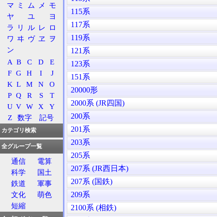
マ
ミ
ム
メ
モ
115系
ヤ
ユ
ヨ
117系
ラ
リ
ル
レ
ロ
119系
ワ
ヰ
ヴ
ヱ
ヲ
ン
121系
A
B
C
D
E
123系
F
G
H
I
J
151系
K
L
M
N
O
20000形
P
Q
R
S
T
2000系 (JR四国)
U
V
W
X
Y
200系
Z
数字
記号
201系
カテゴリ検索
203系
全グループ一覧
205系
通信
電算
207系 (JR西日本)
科学
国土
207系 (国鉄)
鉄道
軍事
209系
文化
萌色
短縮
2100系 (相鉄)