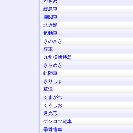
かもめ
緩急車
機関車
北近畿
気動車
きのさき
客車
九州横断特急
きらめき
軌陸車
きりしま
草津
くまがわ
くろしお
月光形
ゲンコツ電車
拳骨電車