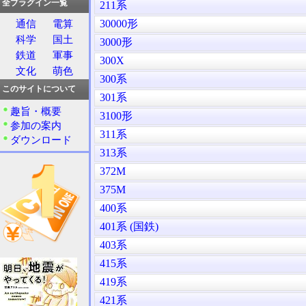
全プラグイン一覧
211系
30000形
通信
電算
科学
国土
3000形
鉄道
軍事
300X
文化
萌色
300系
このサイトについて
301系
趣旨・概要
3100形
参加の案内
311系
ダウンロード
313系
372M
375M
400系
401系 (国鉄)
403系
415系
419系
421系