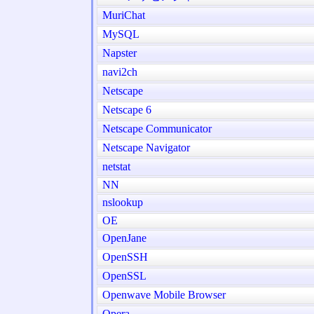
MuriChat
MySQL
Napster
navi2ch
Netscape
Netscape 6
Netscape Communicator
Netscape Navigator
netstat
NN
nslookup
OE
OpenJane
OpenSSH
OpenSSL
Openwave Mobile Browser
Opera