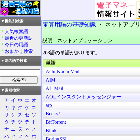
▼機能別検索
電算用語の基礎知識
・ ネットアプリ編
人気検索語
最近の更新語
説明：ネットアプリケーション
今日の用語
おまかせ検索
208語の単語があります。
▼別の語で検索
単語
Achi-Kochi Mail
AIM
AL-Mail
▼索引検索
AOLインスタントメッセンジャー
ア
イ
ウ
エ
オ
arp
カ
キ
ク
ケ
コ
Becky!
サ
シ
ス
セ
ソ
タ
チ
ツ
テ
ト
BitTorrent
ナ
ニ
ヌ
ネ
ノ
Blink
ハ
ヒ
フ
ヘ
ホ
BoringSSL