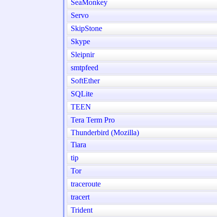
SeaMonkey
Servo
SkipStone
Skype
Sleipnir
smtpfeed
SoftEther
SQLite
TEEN
Tera Term Pro
Thunderbird (Mozilla)
Tiara
tip
Tor
traceroute
tracert
Trident