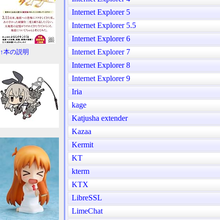
Internet Explorer 5
Internet Explorer 5.5
Internet Explorer 6
Internet Explorer 7
↑本の説明
Internet Explorer 8
Internet Explorer 9
Iria
kage
Katjusha extender
Kazaa
Kermit
KT
kterm
KTX
LibreSSL
LimeChat