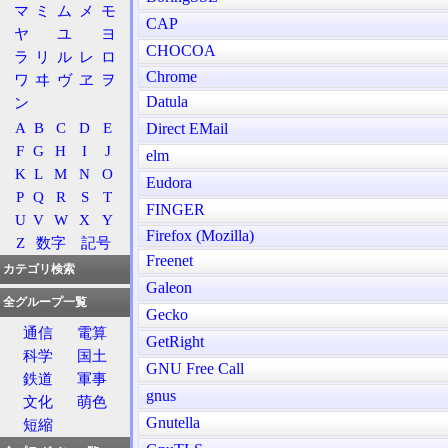
マ
ミ
ム
メ
モ
CAP
ヤ
ユ
ヨ
CHOCOA
ラ
リ
ル
レ
ロ
Chrome
ワ
ヰ
ヴ
ヱ
ヲ
Datula
ン
A
B
C
D
E
Direct EMail
F
G
H
I
J
elm
K
L
M
N
O
Eudora
P
Q
R
S
T
FINGER
U
V
W
X
Y
Firefox (Mozilla)
Z
数字
記号
Freenet
カテゴリ検索
Galeon
全グループ一覧
Gecko
通信
電算
GetRight
科学
国土
GNU Free Call
鉄道
軍事
gnus
文化
萌色
Gnutella
短縮