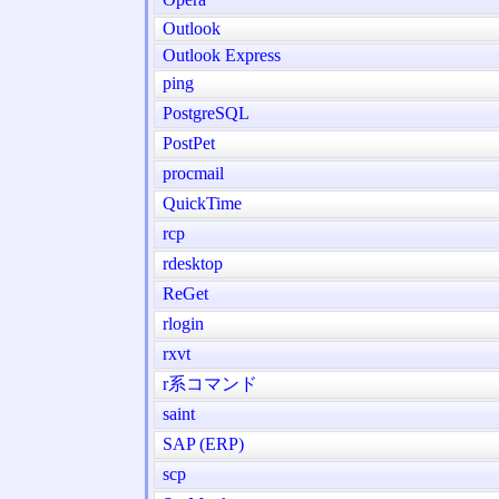
Outlook
Outlook Express
ping
PostgreSQL
PostPet
procmail
QuickTime
rcp
rdesktop
ReGet
rlogin
rxvt
r系コマンド
saint
SAP (ERP)
scp