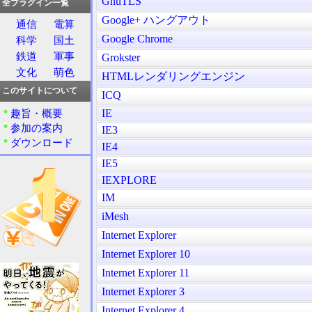
GnuTLS
全プラグイン一覧
Google+ ハングアウト
通信
電算
Google Chrome
科学
国土
鉄道
軍事
Grokster
文化
萌色
HTMLレンダリングエンジン
このサイトについて
ICQ
IE
趣旨・概要
参加の案内
IE3
ダウンロード
IE4
IE5
IEXPLORE
IM
iMesh
Internet Explorer
Internet Explorer 10
Internet Explorer 11
Internet Explorer 3
Internet Explorer 4