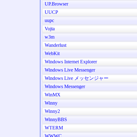
UP.Browser
UUCP
uupc
Vojta
w3m
Wanderlust
WebKit
Windows Internet Explorer
Windows Live Messenger
Windows Live メッセンジャー
Windows Messenger
WinMX
Winny
Winny2
WinnyBBS
WTERM
WWWC