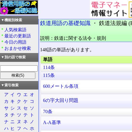
▼機能別検索
鉄道用語の基礎知識
・ 鉄道法規編 (R
人気検索語
最近の更新語
説明：鉄道に関する法令・規則
今日の用語
おまかせ検索
148語の単語があります。
▼別の語で検索
単語
114条
115条
▼索引検索
600メートル条項
ア
イ
ウ
エ
オ
6の字大回り問題
カ
キ
ク
ケ
コ
サ
シ
ス
セ
ソ
70条
タ
チ
ツ
テ
ト
ナ
ニ
ヌ
ネ
ノ
A-A基準
ハ
ヒ
フ
ヘ
ホ