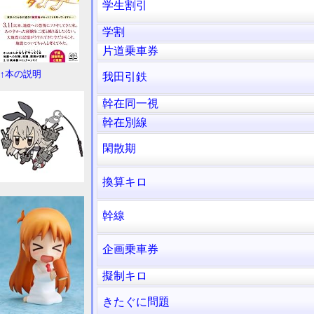
学生割引
学割
片道乗車券
↑本の説明
我田引鉄
幹在同一視
幹在別線
閑散期
換算キロ
幹線
企画乗車券
擬制キロ
きたぐに問題