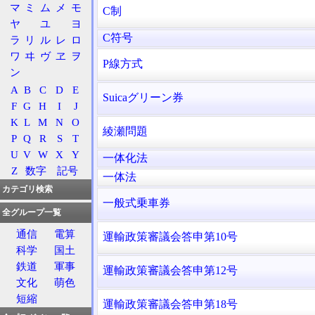
マ
ミ
ム
メ
モ
C制
ヤ
ユ
ヨ
C符号
ラ
リ
ル
レ
ロ
ワ
ヰ
ヴ
ヱ
ヲ
P線方式
ン
A
B
C
D
E
Suicaグリーン券
F
G
H
I
J
K
L
M
N
O
綾瀬問題
P
Q
R
S
T
U
V
W
X
Y
一体化法
Z
数字
記号
一体法
カテゴリ検索
一般式乗車券
全グループ一覧
通信
電算
運輸政策審議会答申第10号
科学
国土
鉄道
軍事
運輸政策審議会答申第12号
文化
萌色
短縮
運輸政策審議会答申第18号