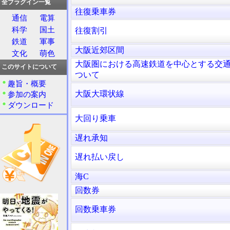
全プラグイン一覧
往復乗車券
通信
電算
科学
国土
往復割引
鉄道
軍事
大阪近郊区間
文化
萌色
大阪圏における高速鉄道を中心とする交
このサイトについて
ついて
趣旨・概要
大阪大環状線
参加の案内
ダウンロード
大回り乗車
遅れ承知
遅れ払い戻し
海C
回数券
回数乗車券