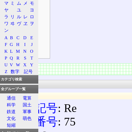
マ
ミ
ム
メ
モ
安全性
ヤ
ユ
ヨ
危険性
ラ
リ
ル
レ
ロ
有害性
ワ
ヰ
ヴ
ヱ
ヲ
環境影響
ン
発見
A
B
C
D
E
主な化合物
F
G
H
I
J
K
L
M
N
O
前後の元素
P
Q
R
S
T
U
V
W
X
Y
情報
Z
数字
記号
カテゴリ検索
基本情報
全グループ一覧
一般情報
通信
電算
元素記号
: Re
科学
国土
鉄道
軍事
原子番号
: 75
文化
萌色
短縮