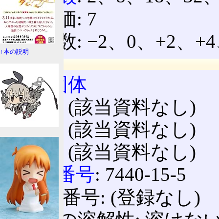
原子価: 7
酸化数: −2、0、+2、+4
↑本の説明
物理特性
相
:
固体
融点
: (該当資料なし)
沸点
: (該当資料なし)
密度
: (該当資料なし)
CAS番号
: 7440-15-5
ICSC番号: (登録なし)