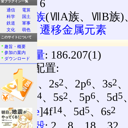
周期
: 6
全プラグイン一覧
通信
電算
族
:
7族
(ⅦA族、ⅦB族
科学
国土
鉄道
軍事
分類:
遷移金属元素
文化
萌色
このサイトについて
原子情報
趣旨・概要
原子量
: 186.207(1)
参加の案内
ダウンロード
電子配置:
2
2
6
2
1s
、2s
、2p
、3s
、
14
2
6
5
4f
、5s
、5p
、5d
14
5
2
[
Xe
]4f
、5d
、6s
電子殻
: 2、8、18、32