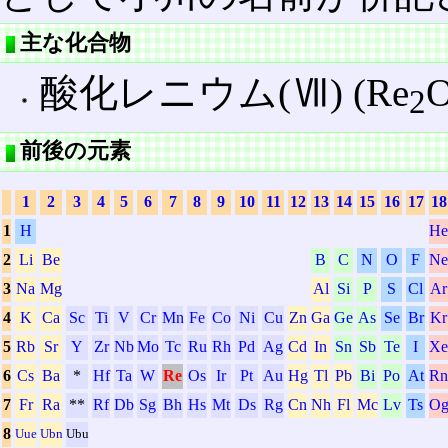
主な化合物
酸化レニウム(Ⅶ) (Re
2
前後の元素
1
2
3
4
5
6
7
8
9
10
11
12
13
14
15
16
17
18
1
H
He
2
Li
Be
B
C
N
O
F
Ne
3
Na
Mg
Al
Si
P
S
Cl
Ar
4
K
Ca
Sc
Ti
V
Cr
Mn
Fe
Co
Ni
Cu
Zn
Ga
Ge
As
Se
Br
Kr
5
Rb
Sr
Y
Zr
Nb
Mo
Tc
Ru
Rh
Pd
Ag
Cd
In
Sn
Sb
Te
I
Xe
6
Cs
Ba
*
Hf
Ta
W
Re
Os
Ir
Pt
Au
Hg
Tl
Pb
Bi
Po
At
Rn
7
Fr
Ra
**
Rf
Db
Sg
Bh
Hs
Mt
Ds
Rg
Cn
Nh
Fl
Mc
Lv
Ts
O
8
Uue
Ubn
Ubu