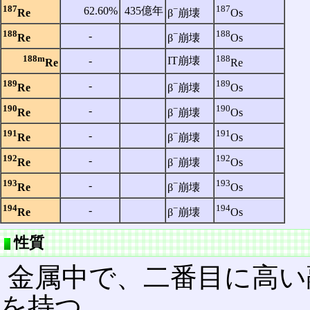
187
−
187
62.60%
435億年
Re
β
崩壊
Os
188
−
188
‐
Re
β
崩壊
Os
188m
188
‐
IT崩壊
Re
Re
189
−
189
‐
Re
β
崩壊
Os
190
−
190
‐
Re
β
崩壊
Os
191
−
191
‐
Re
β
崩壊
Os
192
−
192
‐
Re
β
崩壊
Os
193
−
193
‐
Re
β
崩壊
Os
194
−
194
‐
Re
β
崩壊
Os
性質
金属中で、二番目に高い
を持つ。