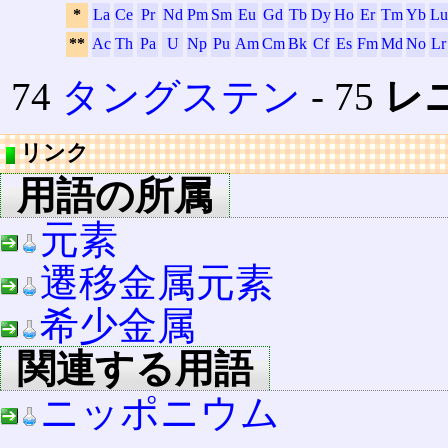
*
La
Ce
Pr
Nd
Pm
Sm
Eu
Gd
Tb
Dy
Ho
Er
Tm
Yb
Lu
**
Ac
Th
Pa
U
Np
Pu
Am
Cm
Bk
Cf
Es
Fm
Md
No
Lr
74
タングステン
‐ 75
レ
リンク
用語の所属
元素
遷移金属元素
希少金属
関連する用語
ニッポニウム