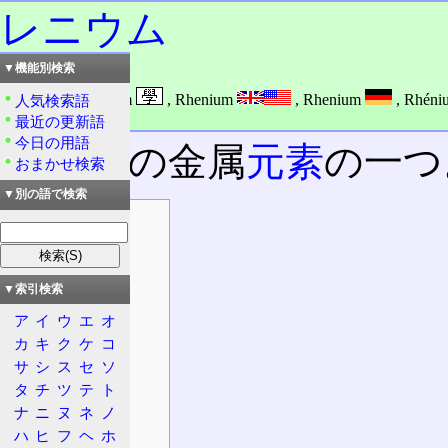
レニウム
▼機能別検索
読み：レニウム
外語：
Re: Rhenium
,
Rhenium
,
Rhenium
,
Rhéni
人気検索語
品詞：名詞
最近の更新語
今日の用語
銀白色
の金属
元素
の一つ
おまかせ検索
▼別の語で検索
目次
情報
基本情報
▼索引検索
一般情報
ア
イ
ウ
エ
オ
原子情報
カ
キ
ク
ケ
コ
物理特性
サ
シ
ス
セ
ソ
同位体
タ
チ
ツ
テ
ト
性質
ナ
ニ
ヌ
ネ
ノ
特徴
ハ
ヒ
フ
ヘ
ホ