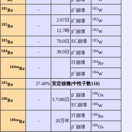
181
+
181
‐
Re
β
崩壊
W
+
182
2.67日
β
崩壊
W
182
‐
Re
+
182
12.7時
β
崩壊
W
183
183
‐
70.0日
EC崩壊
Re
W
184
+
184
‐
38.0日
Re
β
崩壊
W
184
IT崩壊
Re
184m
‐
Re
+
184
β
崩壊
W
185
37.40%
安定核種(中性子数110)
Re
−
186
β
崩壊
Os
186
‐
3.7186日
Re
186
EC崩壊
W
186
IT崩壊
Re
186m
‐
20万年
Re
−
186
β
崩壊
Os