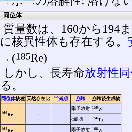
水への溶解性: 溶けな
同位体
質量数は、160から19
に核異性体も存在する。
185
(
Re)
しかし、長寿命
放射性同
る。
同位体
核種
天然存在比
半減期
崩壊
崩壊後生成物
159
陽子放射
W
160
‐
Re
156
α崩壊
Ta
161
160
‐
陽子放射
Re
W