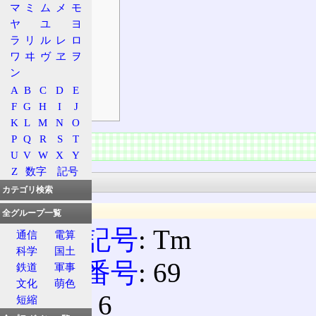
マ
ミ
ム
メ
モ
危険性
ヤ
ユ
ヨ
有害性
ラ
リ
ル
レ
ロ
環境影響
ワ
ヰ
ヴ
ヱ
ヲ
発見
ン
主な化合物
A
B
C
D
E
前後の元素
F
G
H
I
J
K
L
M
N
O
P
Q
R
S
T
情報
U
V
W
X
Y
Z
数字
記号
基本情報
カテゴリ検索
一般情報
全グループ一覧
元素記号
: Tm
通信
電算
科学
国土
原子番号
: 69
鉄道
軍事
文化
萌色
周期
: 6
短縮