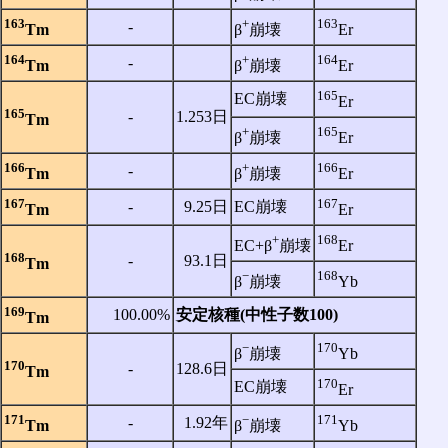
163
+
163
‐
Tm
β
崩壊
Er
164
+
164
‐
Tm
β
崩壊
Er
165
EC崩壊
Er
165
‐
1.253日
Tm
+
165
β
崩壊
Er
166
+
166
‐
Tm
β
崩壊
Er
167
167
‐
9.25日
EC崩壊
Tm
Er
+
168
EC+β
崩壊
Er
168
‐
93.1日
Tm
−
168
β
崩壊
Yb
169
100.00%
安定核種(中性子数100)
Tm
−
170
β
崩壊
Yb
170
‐
128.6日
Tm
170
EC崩壊
Er
171
−
171
‐
1.92年
Tm
β
崩壊
Yb