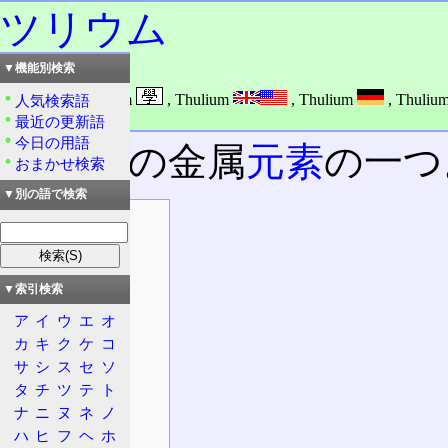
ツリウム
▼機能別検索
読み：ツリウム
外語：
Tm: Thulium
,
Thulium
,
Thulium
,
Thuliu
人気検索語
品詞：名詞
最近の更新語
今日の用語
銀白色
の金属
元素
の一つ
おまかせ検索
▼別の語で検索
目次
情報
基本情報
▼索引検索
一般情報
ア
イ
ウ
エ
オ
原子情報
カ
キ
ク
ケ
コ
物理特性
サ
シ
ス
セ
ソ
同位体
タ
チ
ツ
テ
ト
特徴
ナ
ニ
ヌ
ネ
ノ
安全性
ハ
ヒ
フ
ヘ
ホ