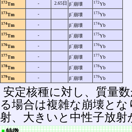
172
−
172
‐
2.65日
Tm
β
崩壊
Yb
173
−
173
‐
Tm
β
崩壊
Yb
174
−
174
‐
Tm
β
崩壊
Yb
175
−
175
‐
Tm
β
崩壊
Yb
176
−
176
‐
Tm
β
崩壊
Yb
177
−
177
‐
Tm
β
崩壊
Yb
178
−
178
‐
Tm
β
崩壊
Yb
179
−
179
‐
Tm
β
崩壊
Yb
安定核種に対し、質量数
る場合は複雑な崩壊とな
射、大きいと中性子放射
特徴