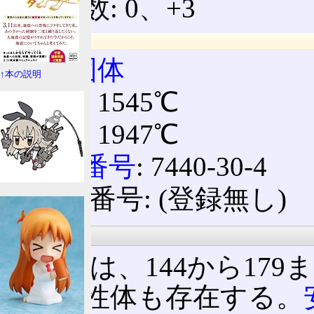
酸化数: 0、+3
物理特性
相
:
固体
↑本の説明
融点
: 1545℃
沸点
: 1947℃
CAS番号
: 7440-30-4
ICSC番号: (登録無し)
同位体
質量数は、144から17
に核異性体も存在する。