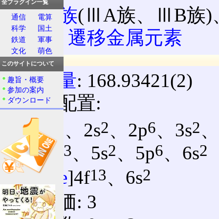
全プラグイン一覧
族
:
3族
(ⅢA族、ⅢB族)
通信
電算
科学
国土
分類:
遷移金属元素
鉄道
軍事
文化
萌色
原子情報
このサイトについて
原子量
: 168.93421(2)
趣旨・概要
参加の案内
電子配置:
ダウンロード
2
2
6
2
1s
、2s
、2p
、3s
、
13
2
6
2
4f
、5s
、5p
、6s
13
2
[
Xe
]4f
、6s
原子価: 3