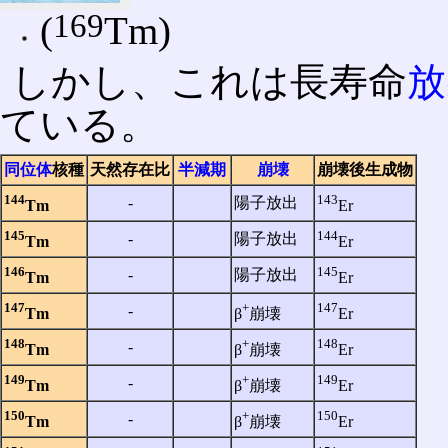
169
(
Tm)
しかし、これは長寿命
放
ている。
同位体
核種
天然存在比
半減期
崩壊
崩壊後生成物
144
143
‐
陽子放出
Tm
Er
145
144
‐
陽子放出
Tm
Er
146
145
‐
陽子放出
Tm
Er
147
+
147
‐
Tm
β
崩壊
Er
148
+
148
‐
Tm
β
崩壊
Er
149
+
149
‐
Tm
β
崩壊
Er
150
+
150
‐
Tm
β
崩壊
Er