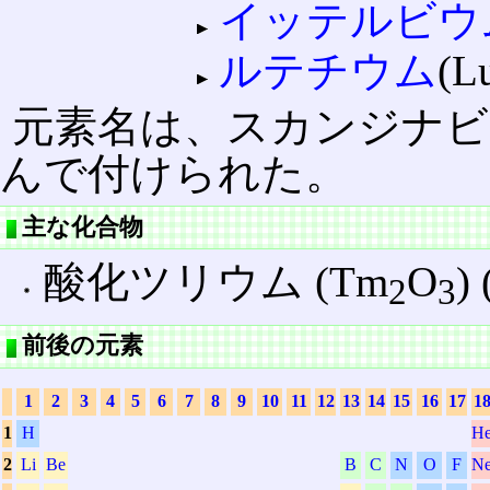
イッテルビウ
ルテチウム
(L
元素名は、スカンジナビア
んで付けられた。
主な化合物
酸化ツリウム (Tm
O
)
2
3
前後の元素
1
2
3
4
5
6
7
8
9
10
11
12
13
14
15
16
17
1
1
H
H
2
Li
Be
B
C
N
O
F
N