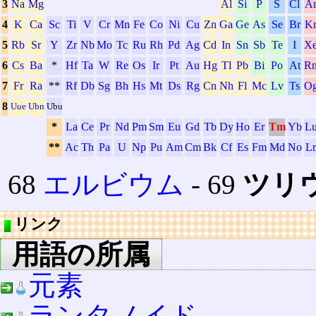
3
Na
Mg
Al
Si
P
S
Cl
A
4
K
Ca
Sc
Ti
V
Cr
Mn
Fe
Co
Ni
Cu
Zn
Ga
Ge
As
Se
Br
K
5
Rb
Sr
Y
Zr
Nb
Mo
Tc
Ru
Rh
Pd
Ag
Cd
In
Sn
Sb
Te
I
X
6
Cs
Ba
*
Hf
Ta
W
Re
Os
Ir
Pt
Au
Hg
Tl
Pb
Bi
Po
At
R
7
Fr
Ra
**
Rf
Db
Sg
Bh
Hs
Mt
Ds
Rg
Cn
Nh
Fl
Mc
Lv
Ts
O
8
Uue
Ubn
Ubu
*
La
Ce
Pr
Nd
Pm
Sm
Eu
Gd
Tb
Dy
Ho
Er
Tm
Yb
L
**
Ac
Th
Pa
U
Np
Pu
Am
Cm
Bk
Cf
Es
Fm
Md
No
Lr
68
エルビウム
‐ 69
ツリ
リンク
用語の所属
元素
ランタノイド